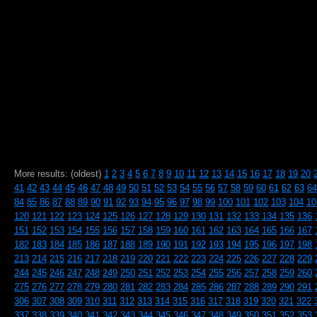
More results: (oldest)
1
2
3
4
5
6
7
8
9
10
11
12
13
14
15
16
17
18
19
20
41
42
43
44
45
46
47
48
49
50
51
52
53
54
55
56
57
58
59
60
61
62
63
64
84
85
86
87
88
89
90
91
92
93
94
95
96
97
98
99
100
101
102
103
104
10
120
121
122
123
124
125
126
127
128
129
130
131
132
133
134
135
136
151
152
153
154
155
156
157
158
159
160
161
162
163
164
165
166
167
182
183
184
185
186
187
188
189
190
191
192
193
194
195
196
197
198
213
214
215
216
217
218
219
220
221
222
223
224
225
226
227
228
229
244
245
246
247
248
249
250
251
252
253
254
255
256
257
258
259
260
275
276
277
278
279
280
281
282
283
284
285
286
287
288
289
290
291
306
307
308
309
310
311
312
313
314
315
316
317
318
319
320
321
322
337
338
339
340
341
342
343
344
345
346
347
348
349
350
351
352
353