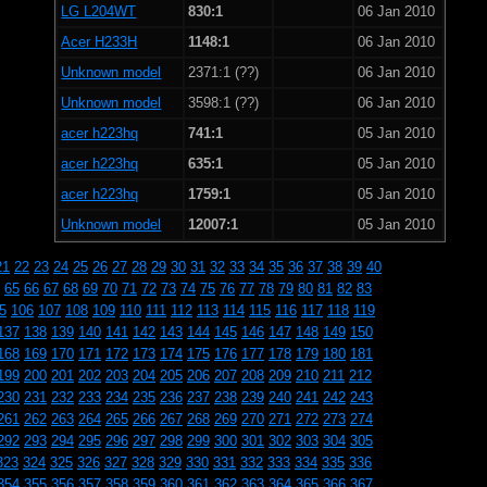
LG L204WT
830:1
06 Jan 2010
Acer H233H
1148:1
06 Jan 2010
Unknown model
2371:1 (??)
06 Jan 2010
Unknown model
3598:1 (??)
06 Jan 2010
acer h223hq
741:1
05 Jan 2010
acer h223hq
635:1
05 Jan 2010
acer h223hq
1759:1
05 Jan 2010
Unknown model
12007:1
05 Jan 2010
21
22
23
24
25
26
27
28
29
30
31
32
33
34
35
36
37
38
39
40
65
66
67
68
69
70
71
72
73
74
75
76
77
78
79
80
81
82
83
5
106
107
108
109
110
111
112
113
114
115
116
117
118
119
137
138
139
140
141
142
143
144
145
146
147
148
149
150
168
169
170
171
172
173
174
175
176
177
178
179
180
181
199
200
201
202
203
204
205
206
207
208
209
210
211
212
230
231
232
233
234
235
236
237
238
239
240
241
242
243
261
262
263
264
265
266
267
268
269
270
271
272
273
274
292
293
294
295
296
297
298
299
300
301
302
303
304
305
323
324
325
326
327
328
329
330
331
332
333
334
335
336
354
355
356
357
358
359
360
361
362
363
364
365
366
367