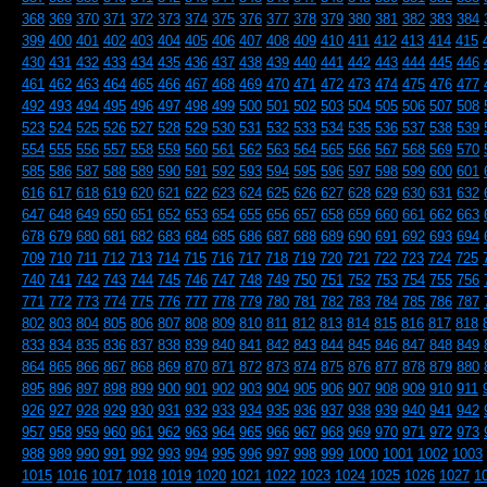
368
369
370
371
372
373
374
375
376
377
378
379
380
381
382
383
384
399
400
401
402
403
404
405
406
407
408
409
410
411
412
413
414
415
430
431
432
433
434
435
436
437
438
439
440
441
442
443
444
445
446
461
462
463
464
465
466
467
468
469
470
471
472
473
474
475
476
477
492
493
494
495
496
497
498
499
500
501
502
503
504
505
506
507
508
523
524
525
526
527
528
529
530
531
532
533
534
535
536
537
538
539
554
555
556
557
558
559
560
561
562
563
564
565
566
567
568
569
570
585
586
587
588
589
590
591
592
593
594
595
596
597
598
599
600
601
616
617
618
619
620
621
622
623
624
625
626
627
628
629
630
631
632
647
648
649
650
651
652
653
654
655
656
657
658
659
660
661
662
663
678
679
680
681
682
683
684
685
686
687
688
689
690
691
692
693
694
709
710
711
712
713
714
715
716
717
718
719
720
721
722
723
724
725
740
741
742
743
744
745
746
747
748
749
750
751
752
753
754
755
756
771
772
773
774
775
776
777
778
779
780
781
782
783
784
785
786
787
802
803
804
805
806
807
808
809
810
811
812
813
814
815
816
817
818
833
834
835
836
837
838
839
840
841
842
843
844
845
846
847
848
849
864
865
866
867
868
869
870
871
872
873
874
875
876
877
878
879
880
895
896
897
898
899
900
901
902
903
904
905
906
907
908
909
910
911
926
927
928
929
930
931
932
933
934
935
936
937
938
939
940
941
942
957
958
959
960
961
962
963
964
965
966
967
968
969
970
971
972
973
988
989
990
991
992
993
994
995
996
997
998
999
1000
1001
1002
1003
1015
1016
1017
1018
1019
1020
1021
1022
1023
1024
1025
1026
1027
1