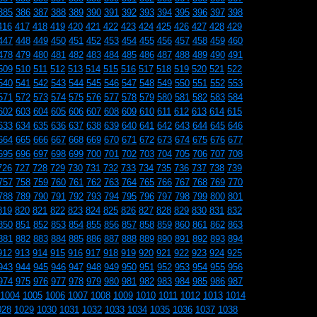
385
386
387
388
389
390
391
392
393
394
395
396
397
398
416
417
418
419
420
421
422
423
424
425
426
427
428
429
447
448
449
450
451
452
453
454
455
456
457
458
459
460
478
479
480
481
482
483
484
485
486
487
488
489
490
491
509
510
511
512
513
514
515
516
517
518
519
520
521
522
540
541
542
543
544
545
546
547
548
549
550
551
552
553
571
572
573
574
575
576
577
578
579
580
581
582
583
584
602
603
604
605
606
607
608
609
610
611
612
613
614
615
633
634
635
636
637
638
639
640
641
642
643
644
645
646
664
665
666
667
668
669
670
671
672
673
674
675
676
677
695
696
697
698
699
700
701
702
703
704
705
706
707
708
726
727
728
729
730
731
732
733
734
735
736
737
738
739
757
758
759
760
761
762
763
764
765
766
767
768
769
770
788
789
790
791
792
793
794
795
796
797
798
799
800
801
819
820
821
822
823
824
825
826
827
828
829
830
831
832
850
851
852
853
854
855
856
857
858
859
860
861
862
863
881
882
883
884
885
886
887
888
889
890
891
892
893
894
912
913
914
915
916
917
918
919
920
921
922
923
924
925
943
944
945
946
947
948
949
950
951
952
953
954
955
956
974
975
976
977
978
979
980
981
982
983
984
985
986
987
1004
1005
1006
1007
1008
1009
1010
1011
1012
1013
1014
028
1029
1030
1031
1032
1033
1034
1035
1036
1037
1038