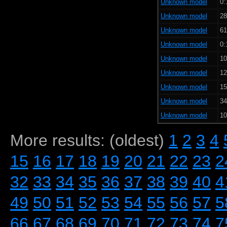
Unknown model
0:
Unknown model
28
Unknown model
61
Unknown model
0:
Unknown model
10
Unknown model
12
Unknown model
15
Unknown model
34
Unknown model
10
More results: (oldest)
1
2
3
4
15
16
17
18
19
20
21
22
23
2
32
33
34
35
36
37
38
39
40
4
49
50
51
52
53
54
55
56
57
5
66
67
68
69
70
71
72
73
74
7