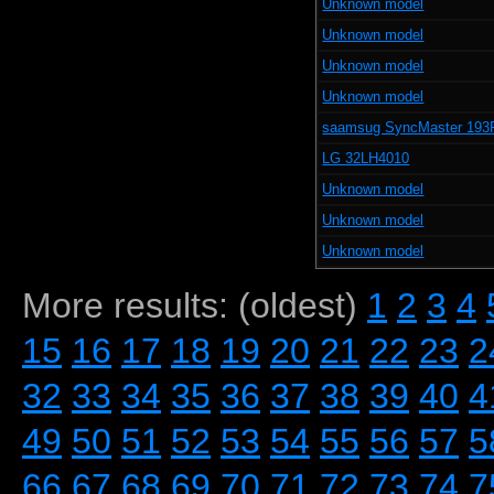
Unknown model
Unknown model
Unknown model
Unknown model
saamsug SyncMaster 193
LG 32LH4010
Unknown model
Unknown model
Unknown model
More results: (oldest)
1
2
3
4
15
16
17
18
19
20
21
22
23
2
32
33
34
35
36
37
38
39
40
4
49
50
51
52
53
54
55
56
57
5
66
67
68
69
70
71
72
73
74
7