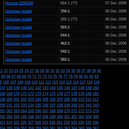
Horizon 2206SW
664:1 (??)
07 Dec 2008
Unknown model
356:1
06 Dec 2008
Unknown model
265:1 (??)
06 Dec 2008
Unknown model
565:1
06 Dec 2008
Unknown model
544:1
06 Dec 2008
Unknown model
462:1
06 Dec 2008
Unknown model
542:1
06 Dec 2008
Unknown model
582:1
06 Dec 2008
21
22
23
24
25
26
27
28
29
30
31
32
33
34
35
36
37
38
39
40
65
66
67
68
69
70
71
72
73
74
75
76
77
78
79
80
81
82
83
5
106
107
108
109
110
111
112
113
114
115
116
117
118
119
137
138
139
140
141
142
143
144
145
146
147
148
149
150
168
169
170
171
172
173
174
175
176
177
178
179
180
181
199
200
201
202
203
204
205
206
207
208
209
210
211
212
230
231
232
233
234
235
236
237
238
239
240
241
242
243
261
262
263
264
265
266
267
268
269
270
271
272
273
274
292
293
294
295
296
297
298
299
300
301
302
303
304
305
323
324
325
326
327
328
329
330
331
332
333
334
335
336
354
355
356
357
358
359
360
361
362
363
364
365
366
367