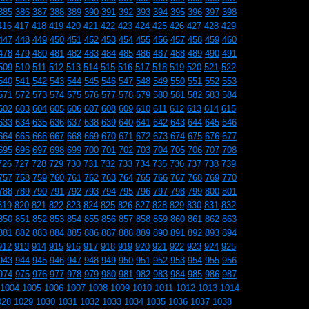
385
386
387
388
389
390
391
392
393
394
395
396
397
398
416
417
418
419
420
421
422
423
424
425
426
427
428
429
447
448
449
450
451
452
453
454
455
456
457
458
459
460
478
479
480
481
482
483
484
485
486
487
488
489
490
491
509
510
511
512
513
514
515
516
517
518
519
520
521
522
540
541
542
543
544
545
546
547
548
549
550
551
552
553
571
572
573
574
575
576
577
578
579
580
581
582
583
584
602
603
604
605
606
607
608
609
610
611
612
613
614
615
633
634
635
636
637
638
639
640
641
642
643
644
645
646
664
665
666
667
668
669
670
671
672
673
674
675
676
677
695
696
697
698
699
700
701
702
703
704
705
706
707
708
726
727
728
729
730
731
732
733
734
735
736
737
738
739
757
758
759
760
761
762
763
764
765
766
767
768
769
770
788
789
790
791
792
793
794
795
796
797
798
799
800
801
819
820
821
822
823
824
825
826
827
828
829
830
831
832
850
851
852
853
854
855
856
857
858
859
860
861
862
863
881
882
883
884
885
886
887
888
889
890
891
892
893
894
912
913
914
915
916
917
918
919
920
921
922
923
924
925
943
944
945
946
947
948
949
950
951
952
953
954
955
956
974
975
976
977
978
979
980
981
982
983
984
985
986
987
1004
1005
1006
1007
1008
1009
1010
1011
1012
1013
1014
028
1029
1030
1031
1032
1033
1034
1035
1036
1037
1038