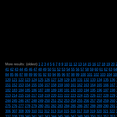
More results: (oldest)
1
2
3
4
5
6
7
8
9
10
11
12
13
14
15
16
17
18
19
20
41
42
43
44
45
46
47
48
49
50
51
52
53
54
55
56
57
58
59
60
61
62
63
64
84
85
86
87
88
89
90
91
92
93
94
95
96
97
98
99
100
101
102
103
104
10
120
121
122
123
124
125
126
127
128
129
130
131
132
133
134
135
136
151
152
153
154
155
156
157
158
159
160
161
162
163
164
165
166
167
182
183
184
185
186
187
188
189
190
191
192
193
194
195
196
197
198
213
214
215
216
217
218
219
220
221
222
223
224
225
226
227
228
229
244
245
246
247
248
249
250
251
252
253
254
255
256
257
258
259
260
275
276
277
278
279
280
281
282
283
284
285
286
287
288
289
290
291
306
307
308
309
310
311
312
313
314
315
316
317
318
319
320
321
322
337
338
339
340
341
342
343
344
345
346
347
348
349
350
351
352
353