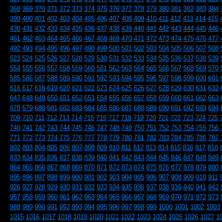
368
369
370
371
372
373
374
375
376
377
378
379
380
381
382
383
384
399
400
401
402
403
404
405
406
407
408
409
410
411
412
413
414
415
430
431
432
433
434
435
436
437
438
439
440
441
442
443
444
445
446
461
462
463
464
465
466
467
468
469
470
471
472
473
474
475
476
477
492
493
494
495
496
497
498
499
500
501
502
503
504
505
506
507
508
523
524
525
526
527
528
529
530
531
532
533
534
535
536
537
538
539
554
555
556
557
558
559
560
561
562
563
564
565
566
567
568
569
570
585
586
587
588
589
590
591
592
593
594
595
596
597
598
599
600
601
616
617
618
619
620
621
622
623
624
625
626
627
628
629
630
631
632
647
648
649
650
651
652
653
654
655
656
657
658
659
660
661
662
663
678
679
680
681
682
683
684
685
686
687
688
689
690
691
692
693
694
709
710
711
712
713
714
715
716
717
718
719
720
721
722
723
724
725
740
741
742
743
744
745
746
747
748
749
750
751
752
753
754
755
756
771
772
773
774
775
776
777
778
779
780
781
782
783
784
785
786
787
802
803
804
805
806
807
808
809
810
811
812
813
814
815
816
817
818
833
834
835
836
837
838
839
840
841
842
843
844
845
846
847
848
849
864
865
866
867
868
869
870
871
872
873
874
875
876
877
878
879
880
895
896
897
898
899
900
901
902
903
904
905
906
907
908
909
910
911
926
927
928
929
930
931
932
933
934
935
936
937
938
939
940
941
942
957
958
959
960
961
962
963
964
965
966
967
968
969
970
971
972
973
988
989
990
991
992
993
994
995
996
997
998
999
1000
1001
1002
1003
1015
1016
1017
1018
1019
1020
1021
1022
1023
1024
1025
1026
1027
1