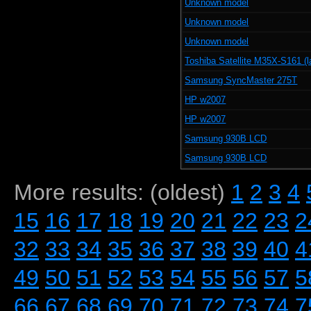
Unknown model
Unknown model
Unknown model
Toshiba Satellite M35X-S161 (l
Samsung SyncMaster 275T
HP w2007
HP w2007
Samsung 930B LCD
Samsung 930B LCD
More results: (oldest)
1
2
3
4
15
16
17
18
19
20
21
22
23
2
32
33
34
35
36
37
38
39
40
4
49
50
51
52
53
54
55
56
57
5
66
67
68
69
70
71
72
73
74
7