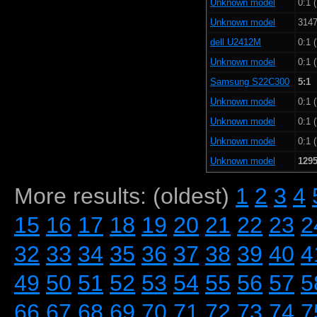
Unknown model
0:1 
Unknown model
3147
dell U2412M
0:1 
Unknown model
0:1 
Samsung S22C300
5:1
Unknown model
0:1 
Unknown model
0:1 
Unknown model
0:1 
Unknown model
1295
More results: (oldest)
1
2
3
4
15
16
17
18
19
20
21
22
23
2
32
33
34
35
36
37
38
39
40
4
49
50
51
52
53
54
55
56
57
5
66
67
68
69
70
71
72
73
74
7