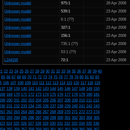
Unknown model
975:1
28 Apr 2008
Unknown model
539:1
23 Apr 2008
Unknown model
6:1 (??)
23 Apr 2008
Unknown model
327:1
23 Apr 2008
Unknown model
156:1
23 Apr 2008
Unknown model
735:1 (??)
23 Apr 2008
Unknown model
53:1 (??)
23 Apr 2008
L2442W
72:1
23 Apr 2008
21
22
23
24
25
26
27
28
29
30
31
32
33
34
35
36
37
38
39
40
65
66
67
68
69
70
71
72
73
74
75
76
77
78
79
80
81
82
83
5
106
107
108
109
110
111
112
113
114
115
116
117
118
119
137
138
139
140
141
142
143
144
145
146
147
148
149
150
168
169
170
171
172
173
174
175
176
177
178
179
180
181
199
200
201
202
203
204
205
206
207
208
209
210
211
212
230
231
232
233
234
235
236
237
238
239
240
241
242
243
261
262
263
264
265
266
267
268
269
270
271
272
273
274
292
293
294
295
296
297
298
299
300
301
302
303
304
305
323
324
325
326
327
328
329
330
331
332
333
334
335
336
354
355
356
357
358
359
360
361
362
363
364
365
366
367