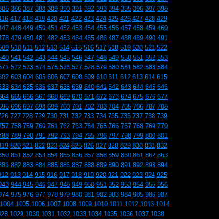
385
386
387
388
389
390
391
392
393
394
395
396
397
398
416
417
418
419
420
421
422
423
424
425
426
427
428
429
447
448
449
450
451
452
453
454
455
456
457
458
459
460
478
479
480
481
482
483
484
485
486
487
488
489
490
491
509
510
511
512
513
514
515
516
517
518
519
520
521
522
540
541
542
543
544
545
546
547
548
549
550
551
552
553
571
572
573
574
575
576
577
578
579
580
581
582
583
584
602
603
604
605
606
607
608
609
610
611
612
613
614
615
633
634
635
636
637
638
639
640
641
642
643
644
645
646
664
665
666
667
668
669
670
671
672
673
674
675
676
677
695
696
697
698
699
700
701
702
703
704
705
706
707
708
726
727
728
729
730
731
732
733
734
735
736
737
738
739
757
758
759
760
761
762
763
764
765
766
767
768
769
770
788
789
790
791
792
793
794
795
796
797
798
799
800
801
819
820
821
822
823
824
825
826
827
828
829
830
831
832
850
851
852
853
854
855
856
857
858
859
860
861
862
863
881
882
883
884
885
886
887
888
889
890
891
892
893
894
912
913
914
915
916
917
918
919
920
921
922
923
924
925
943
944
945
946
947
948
949
950
951
952
953
954
955
956
974
975
976
977
978
979
980
981
982
983
984
985
986
987
1004
1005
1006
1007
1008
1009
1010
1011
1012
1013
1014
028
1029
1030
1031
1032
1033
1034
1035
1036
1037
1038