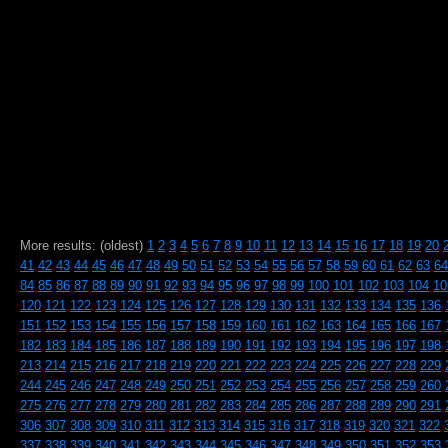
More results: (oldest)
1
2
3
4
5
6
7
8
9
10
11
12
13
14
15
16
17
18
19
20
41
42
43
44
45
46
47
48
49
50
51
52
53
54
55
56
57
58
59
60
61
62
63
64
84
85
86
87
88
89
90
91
92
93
94
95
96
97
98
99
100
101
102
103
104
10
120
121
122
123
124
125
126
127
128
129
130
131
132
133
134
135
136
151
152
153
154
155
156
157
158
159
160
161
162
163
164
165
166
167
182
183
184
185
186
187
188
189
190
191
192
193
194
195
196
197
198
213
214
215
216
217
218
219
220
221
222
223
224
225
226
227
228
229
244
245
246
247
248
249
250
251
252
253
254
255
256
257
258
259
260
275
276
277
278
279
280
281
282
283
284
285
286
287
288
289
290
291
306
307
308
309
310
311
312
313
314
315
316
317
318
319
320
321
322
337
338
339
340
341
342
343
344
345
346
347
348
349
350
351
352
353