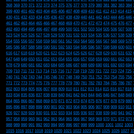
368
369
370
371
372
373
374
375
376
377
378
379
380
381
382
383
384
399
400
401
402
403
404
405
406
407
408
409
410
411
412
413
414
415
430
431
432
433
434
435
436
437
438
439
440
441
442
443
444
445
446
461
462
463
464
465
466
467
468
469
470
471
472
473
474
475
476
477
492
493
494
495
496
497
498
499
500
501
502
503
504
505
506
507
508
523
524
525
526
527
528
529
530
531
532
533
534
535
536
537
538
539
554
555
556
557
558
559
560
561
562
563
564
565
566
567
568
569
570
585
586
587
588
589
590
591
592
593
594
595
596
597
598
599
600
601
616
617
618
619
620
621
622
623
624
625
626
627
628
629
630
631
632
647
648
649
650
651
652
653
654
655
656
657
658
659
660
661
662
663
678
679
680
681
682
683
684
685
686
687
688
689
690
691
692
693
694
709
710
711
712
713
714
715
716
717
718
719
720
721
722
723
724
725
740
741
742
743
744
745
746
747
748
749
750
751
752
753
754
755
756
771
772
773
774
775
776
777
778
779
780
781
782
783
784
785
786
787
802
803
804
805
806
807
808
809
810
811
812
813
814
815
816
817
818
833
834
835
836
837
838
839
840
841
842
843
844
845
846
847
848
849
864
865
866
867
868
869
870
871
872
873
874
875
876
877
878
879
880
895
896
897
898
899
900
901
902
903
904
905
906
907
908
909
910
911
926
927
928
929
930
931
932
933
934
935
936
937
938
939
940
941
942
957
958
959
960
961
962
963
964
965
966
967
968
969
970
971
972
973
988
989
990
991
992
993
994
995
996
997
998
999
1000
1001
1002
1003
1015
1016
1017
1018
1019
1020
1021
1022
1023
1024
1025
1026
1027
1