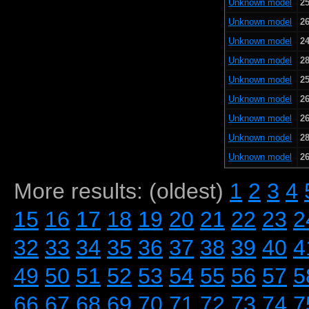
Unknown model
25
Unknown model
26
Unknown model
24
Unknown model
28
Unknown model
25
Unknown model
26
Unknown model
26
Unknown model
28
Unknown model
26
More results: (oldest)
1
2
3
4
15
16
17
18
19
20
21
22
23
2
32
33
34
35
36
37
38
39
40
4
49
50
51
52
53
54
55
56
57
5
66
67
68
69
70
71
72
73
74
7