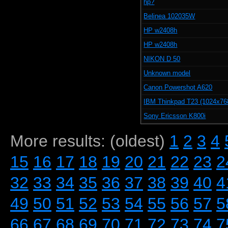
hp?
Belinea 102035W
HP w2408h
HP w2408h
NIKON D 50
Unknown model
Canon Powershot A620
IBM Thinkpad T23 (1024x76
Sony Ericsson K800i
More results: (oldest)
1
2
3
4
15
16
17
18
19
20
21
22
23
2
32
33
34
35
36
37
38
39
40
4
49
50
51
52
53
54
55
56
57
5
66
67
68
69
70
71
72
73
74
7