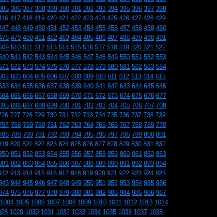
385
386
387
388
389
390
391
392
393
394
395
396
397
398
416
417
418
419
420
421
422
423
424
425
426
427
428
429
447
448
449
450
451
452
453
454
455
456
457
458
459
460
478
479
480
481
482
483
484
485
486
487
488
489
490
491
509
510
511
512
513
514
515
516
517
518
519
520
521
522
540
541
542
543
544
545
546
547
548
549
550
551
552
553
571
572
573
574
575
576
577
578
579
580
581
582
583
584
602
603
604
605
606
607
608
609
610
611
612
613
614
615
633
634
635
636
637
638
639
640
641
642
643
644
645
646
664
665
666
667
668
669
670
671
672
673
674
675
676
677
695
696
697
698
699
700
701
702
703
704
705
706
707
708
726
727
728
729
730
731
732
733
734
735
736
737
738
739
757
758
759
760
761
762
763
764
765
766
767
768
769
770
788
789
790
791
792
793
794
795
796
797
798
799
800
801
819
820
821
822
823
824
825
826
827
828
829
830
831
832
850
851
852
853
854
855
856
857
858
859
860
861
862
863
881
882
883
884
885
886
887
888
889
890
891
892
893
894
912
913
914
915
916
917
918
919
920
921
922
923
924
925
943
944
945
946
947
948
949
950
951
952
953
954
955
956
974
975
976
977
978
979
980
981
982
983
984
985
986
987
1004
1005
1006
1007
1008
1009
1010
1011
1012
1013
1014
028
1029
1030
1031
1032
1033
1034
1035
1036
1037
1038