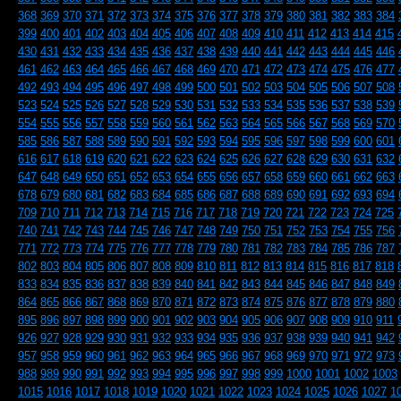
368
369
370
371
372
373
374
375
376
377
378
379
380
381
382
383
384
399
400
401
402
403
404
405
406
407
408
409
410
411
412
413
414
415
430
431
432
433
434
435
436
437
438
439
440
441
442
443
444
445
446
461
462
463
464
465
466
467
468
469
470
471
472
473
474
475
476
477
492
493
494
495
496
497
498
499
500
501
502
503
504
505
506
507
508
523
524
525
526
527
528
529
530
531
532
533
534
535
536
537
538
539
554
555
556
557
558
559
560
561
562
563
564
565
566
567
568
569
570
585
586
587
588
589
590
591
592
593
594
595
596
597
598
599
600
601
616
617
618
619
620
621
622
623
624
625
626
627
628
629
630
631
632
647
648
649
650
651
652
653
654
655
656
657
658
659
660
661
662
663
678
679
680
681
682
683
684
685
686
687
688
689
690
691
692
693
694
709
710
711
712
713
714
715
716
717
718
719
720
721
722
723
724
725
740
741
742
743
744
745
746
747
748
749
750
751
752
753
754
755
756
771
772
773
774
775
776
777
778
779
780
781
782
783
784
785
786
787
802
803
804
805
806
807
808
809
810
811
812
813
814
815
816
817
818
833
834
835
836
837
838
839
840
841
842
843
844
845
846
847
848
849
864
865
866
867
868
869
870
871
872
873
874
875
876
877
878
879
880
895
896
897
898
899
900
901
902
903
904
905
906
907
908
909
910
911
926
927
928
929
930
931
932
933
934
935
936
937
938
939
940
941
942
957
958
959
960
961
962
963
964
965
966
967
968
969
970
971
972
973
988
989
990
991
992
993
994
995
996
997
998
999
1000
1001
1002
1003
1015
1016
1017
1018
1019
1020
1021
1022
1023
1024
1025
1026
1027
1