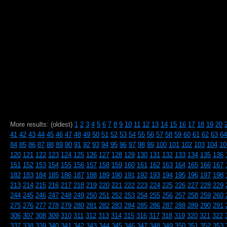
More results: (oldest)
1
2
3
4
5
6
7
8
9
10
11
12
13
14
15
16
17
18
19
20
41
42
43
44
45
46
47
48
49
50
51
52
53
54
55
56
57
58
59
60
61
62
63
64
84
85
86
87
88
89
90
91
92
93
94
95
96
97
98
99
100
101
102
103
104
10
120
121
122
123
124
125
126
127
128
129
130
131
132
133
134
135
136
151
152
153
154
155
156
157
158
159
160
161
162
163
164
165
166
167
182
183
184
185
186
187
188
189
190
191
192
193
194
195
196
197
198
213
214
215
216
217
218
219
220
221
222
223
224
225
226
227
228
229
244
245
246
247
248
249
250
251
252
253
254
255
256
257
258
259
260
275
276
277
278
279
280
281
282
283
284
285
286
287
288
289
290
291
306
307
308
309
310
311
312
313
314
315
316
317
318
319
320
321
322
337
338
339
340
341
342
343
344
345
346
347
348
349
350
351
352
353