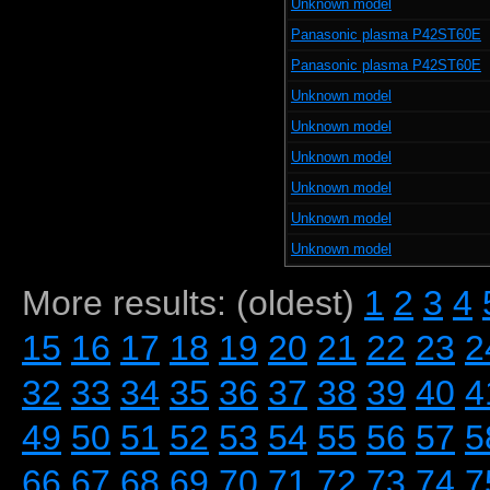
Unknown model
Panasonic plasma P42ST60E
Panasonic plasma P42ST60E
Unknown model
Unknown model
Unknown model
Unknown model
Unknown model
Unknown model
More results: (oldest)
1
2
3
4
15
16
17
18
19
20
21
22
23
2
32
33
34
35
36
37
38
39
40
4
49
50
51
52
53
54
55
56
57
5
66
67
68
69
70
71
72
73
74
7