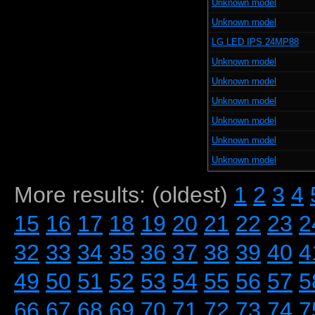
Unknown model
Unknown model
LG LED IPS 24MP88
Unknown model
Unknown model
Unknown model
Unknown model
Unknown model
Unknown model
More results: (oldest)
1
2
3
4
15
16
17
18
19
20
21
22
23
2
32
33
34
35
36
37
38
39
40
4
49
50
51
52
53
54
55
56
57
5
66
67
68
69
70
71
72
73
74
7