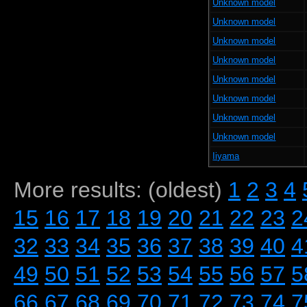
Unknown model
Unknown model
Unknown model
Unknown model
Unknown model
Unknown model
Unknown model
Unknown model
Iiyama
More results: (oldest)
1
2
3
4
15
16
17
18
19
20
21
22
23
2
32
33
34
35
36
37
38
39
40
4
49
50
51
52
53
54
55
56
57
5
66
67
68
69
70
71
72
73
74
7