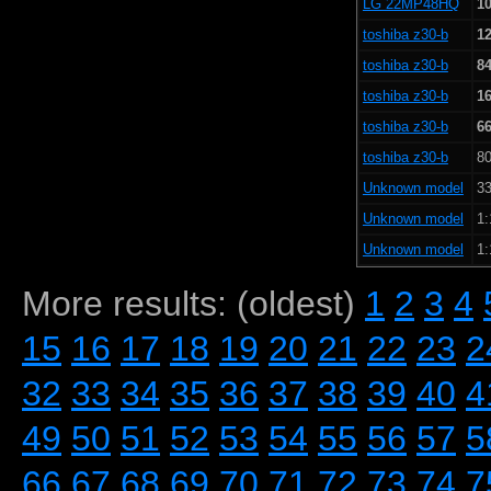
LG 22MP48HQ
10
toshiba z30-b
12
toshiba z30-b
84
toshiba z30-b
16
toshiba z30-b
66
toshiba z30-b
80
Unknown model
33
Unknown model
1:
Unknown model
1:
More results: (oldest)
1
2
3
4
15
16
17
18
19
20
21
22
23
2
32
33
34
35
36
37
38
39
40
4
49
50
51
52
53
54
55
56
57
5
66
67
68
69
70
71
72
73
74
7