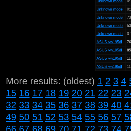
Unknown model
0:
Unknown model
0:
Unknown model
73
Unknown model
53
Unknown model
0:
ASUS vw195dl
76
ASUS vw195dl
85
ASUS vw195dl
11
ASUS vw195dl
11
More results: (oldest)
1
2
3
4
15
16
17
18
19
20
21
22
23
2
32
33
34
35
36
37
38
39
40
4
49
50
51
52
53
54
55
56
57
5
66
67
68
69
70
71
72
73
74
7