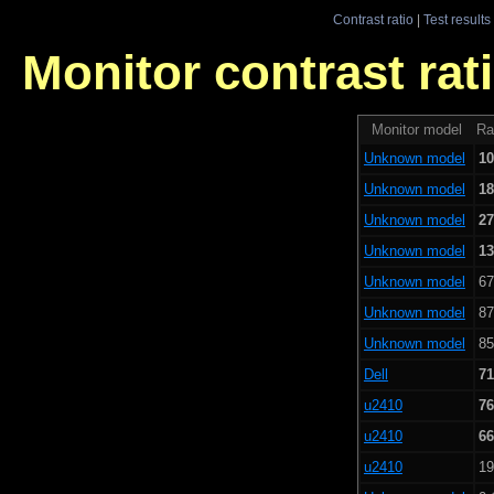
Contrast ratio
|
Test results
Monitor contrast rati
Monitor model
Ra
Unknown model
10
Unknown model
18
Unknown model
27
Unknown model
13
Unknown model
67
Unknown model
87
Unknown model
85
Dell
71
u2410
76
u2410
66
u2410
19