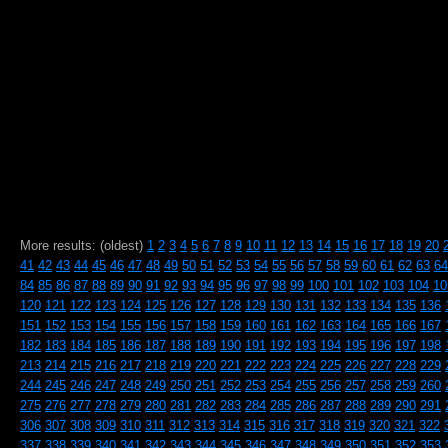
More results: (oldest)
1
2
3
4
5
6
7
8
9
10
11
12
13
14
15
16
17
18
19
20
41
42
43
44
45
46
47
48
49
50
51
52
53
54
55
56
57
58
59
60
61
62
63
64
84
85
86
87
88
89
90
91
92
93
94
95
96
97
98
99
100
101
102
103
104
10
120
121
122
123
124
125
126
127
128
129
130
131
132
133
134
135
136
151
152
153
154
155
156
157
158
159
160
161
162
163
164
165
166
167
182
183
184
185
186
187
188
189
190
191
192
193
194
195
196
197
198
213
214
215
216
217
218
219
220
221
222
223
224
225
226
227
228
229
244
245
246
247
248
249
250
251
252
253
254
255
256
257
258
259
260
275
276
277
278
279
280
281
282
283
284
285
286
287
288
289
290
291
306
307
308
309
310
311
312
313
314
315
316
317
318
319
320
321
322
337
338
339
340
341
342
343
344
345
346
347
348
349
350
351
352
353