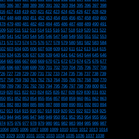
385
386
387
388
389
390
391
392
393
394
395
396
397
398
416
417
418
419
420
421
422
423
424
425
426
427
428
429
447
448
449
450
451
452
453
454
455
456
457
458
459
460
478
479
480
481
482
483
484
485
486
487
488
489
490
491
509
510
511
512
513
514
515
516
517
518
519
520
521
522
540
541
542
543
544
545
546
547
548
549
550
551
552
553
571
572
573
574
575
576
577
578
579
580
581
582
583
584
602
603
604
605
606
607
608
609
610
611
612
613
614
615
633
634
635
636
637
638
639
640
641
642
643
644
645
646
664
665
666
667
668
669
670
671
672
673
674
675
676
677
695
696
697
698
699
700
701
702
703
704
705
706
707
708
726
727
728
729
730
731
732
733
734
735
736
737
738
739
757
758
759
760
761
762
763
764
765
766
767
768
769
770
788
789
790
791
792
793
794
795
796
797
798
799
800
801
819
820
821
822
823
824
825
826
827
828
829
830
831
832
850
851
852
853
854
855
856
857
858
859
860
861
862
863
881
882
883
884
885
886
887
888
889
890
891
892
893
894
912
913
914
915
916
917
918
919
920
921
922
923
924
925
943
944
945
946
947
948
949
950
951
952
953
954
955
956
974
975
976
977
978
979
980
981
982
983
984
985
986
987
1004
1005
1006
1007
1008
1009
1010
1011
1012
1013
1014
028
1029
1030
1031
1032
1033
1034
1035
1036
1037
1038