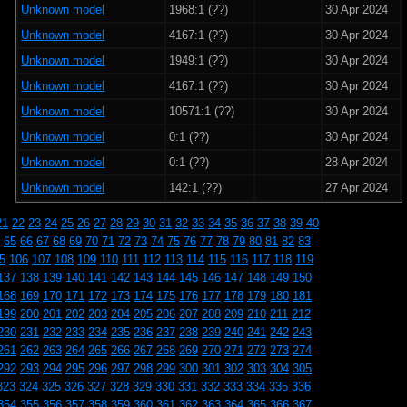
Unknown model
1968:1 (??)
30 Apr 2024
Unknown model
4167:1 (??)
30 Apr 2024
Unknown model
1949:1 (??)
30 Apr 2024
Unknown model
4167:1 (??)
30 Apr 2024
Unknown model
10571:1 (??)
30 Apr 2024
Unknown model
0:1 (??)
30 Apr 2024
Unknown model
0:1 (??)
28 Apr 2024
Unknown model
142:1 (??)
27 Apr 2024
21
22
23
24
25
26
27
28
29
30
31
32
33
34
35
36
37
38
39
40
65
66
67
68
69
70
71
72
73
74
75
76
77
78
79
80
81
82
83
5
106
107
108
109
110
111
112
113
114
115
116
117
118
119
137
138
139
140
141
142
143
144
145
146
147
148
149
150
168
169
170
171
172
173
174
175
176
177
178
179
180
181
199
200
201
202
203
204
205
206
207
208
209
210
211
212
230
231
232
233
234
235
236
237
238
239
240
241
242
243
261
262
263
264
265
266
267
268
269
270
271
272
273
274
292
293
294
295
296
297
298
299
300
301
302
303
304
305
323
324
325
326
327
328
329
330
331
332
333
334
335
336
354
355
356
357
358
359
360
361
362
363
364
365
366
367