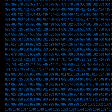
368
369
370
371
372
373
374
375
376
377
378
379
380
381
382
383
384
399
400
401
402
403
404
405
406
407
408
409
410
411
412
413
414
415
430
431
432
433
434
435
436
437
438
439
440
441
442
443
444
445
446
461
462
463
464
465
466
467
468
469
470
471
472
473
474
475
476
477
492
493
494
495
496
497
498
499
500
501
502
503
504
505
506
507
508
523
524
525
526
527
528
529
530
531
532
533
534
535
536
537
538
539
554
555
556
557
558
559
560
561
562
563
564
565
566
567
568
569
570
585
586
587
588
589
590
591
592
593
594
595
596
597
598
599
600
601
616
617
618
619
620
621
622
623
624
625
626
627
628
629
630
631
632
647
648
649
650
651
652
653
654
655
656
657
658
659
660
661
662
663
678
679
680
681
682
683
684
685
686
687
688
689
690
691
692
693
694
709
710
711
712
713
714
715
716
717
718
719
720
721
722
723
724
725
740
741
742
743
744
745
746
747
748
749
750
751
752
753
754
755
756
771
772
773
774
775
776
777
778
779
780
781
782
783
784
785
786
787
802
803
804
805
806
807
808
809
810
811
812
813
814
815
816
817
818
833
834
835
836
837
838
839
840
841
842
843
844
845
846
847
848
849
864
865
866
867
868
869
870
871
872
873
874
875
876
877
878
879
880
895
896
897
898
899
900
901
902
903
904
905
906
907
908
909
910
911
926
927
928
929
930
931
932
933
934
935
936
937
938
939
940
941
942
957
958
959
960
961
962
963
964
965
966
967
968
969
970
971
972
973
988
989
990
991
992
993
994
995
996
997
998
999
1000
1001
1002
1003
1015
1016
1017
1018
1019
1020
1021
1022
1023
1024
1025
1026
1027
1