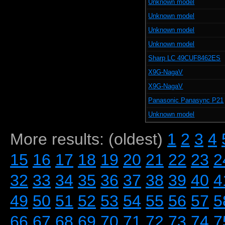
Unknown model
Unknown model
Unknown model
Unknown model
Sharp LC 49CUF8462ES
X9G-NagaV
X9G-NagaV
Panasonic Panasync P21
Unknown model
More results: (oldest)
1
2
3
4
15
16
17
18
19
20
21
22
23
2
32
33
34
35
36
37
38
39
40
4
49
50
51
52
53
54
55
56
57
5
66
67
68
69
70
71
72
73
74
7