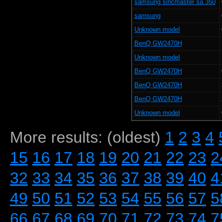
samsung sincmaster sa 350
samsung
Unknown model
BenQ GW2470H
Unknown model
BenQ GW2470H
BenQ GW2470H
BenQ GW2470H
Unknown model
More results: (oldest)
1
2
3
4
15
16
17
18
19
20
21
22
23
2
32
33
34
35
36
37
38
39
40
4
49
50
51
52
53
54
55
56
57
5
66
67
68
69
70
71
72
73
74
7