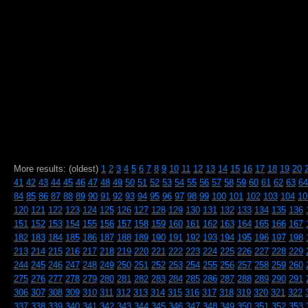
More results: (oldest)
1
2
3
4
5
6
7
8
9
10
11
12
13
14
15
16
17
18
19
20
41
42
43
44
45
46
47
48
49
50
51
52
53
54
55
56
57
58
59
60
61
62
63
64
84
85
86
87
88
89
90
91
92
93
94
95
96
97
98
99
100
101
102
103
104
10
120
121
122
123
124
125
126
127
128
129
130
131
132
133
134
135
136
151
152
153
154
155
156
157
158
159
160
161
162
163
164
165
166
167
182
183
184
185
186
187
188
189
190
191
192
193
194
195
196
197
198
213
214
215
216
217
218
219
220
221
222
223
224
225
226
227
228
229
244
245
246
247
248
249
250
251
252
253
254
255
256
257
258
259
260
275
276
277
278
279
280
281
282
283
284
285
286
287
288
289
290
291
306
307
308
309
310
311
312
313
314
315
316
317
318
319
320
321
322
337
338
339
340
341
342
343
344
345
346
347
348
349
350
351
352
353