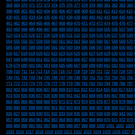
368
369
370
371
372
373
374
375
376
377
378
379
380
381
382
383
384
399
400
401
402
403
404
405
406
407
408
409
410
411
412
413
414
415
430
431
432
433
434
435
436
437
438
439
440
441
442
443
444
445
446
461
462
463
464
465
466
467
468
469
470
471
472
473
474
475
476
477
492
493
494
495
496
497
498
499
500
501
502
503
504
505
506
507
508
523
524
525
526
527
528
529
530
531
532
533
534
535
536
537
538
539
554
555
556
557
558
559
560
561
562
563
564
565
566
567
568
569
570
585
586
587
588
589
590
591
592
593
594
595
596
597
598
599
600
601
616
617
618
619
620
621
622
623
624
625
626
627
628
629
630
631
632
647
648
649
650
651
652
653
654
655
656
657
658
659
660
661
662
663
678
679
680
681
682
683
684
685
686
687
688
689
690
691
692
693
694
709
710
711
712
713
714
715
716
717
718
719
720
721
722
723
724
725
740
741
742
743
744
745
746
747
748
749
750
751
752
753
754
755
756
771
772
773
774
775
776
777
778
779
780
781
782
783
784
785
786
787
802
803
804
805
806
807
808
809
810
811
812
813
814
815
816
817
818
833
834
835
836
837
838
839
840
841
842
843
844
845
846
847
848
849
864
865
866
867
868
869
870
871
872
873
874
875
876
877
878
879
880
895
896
897
898
899
900
901
902
903
904
905
906
907
908
909
910
911
926
927
928
929
930
931
932
933
934
935
936
937
938
939
940
941
942
957
958
959
960
961
962
963
964
965
966
967
968
969
970
971
972
973
988
989
990
991
992
993
994
995
996
997
998
999
1000
1001
1002
1003
1015
1016
1017
1018
1019
1020
1021
1022
1023
1024
1025
1026
1027
1