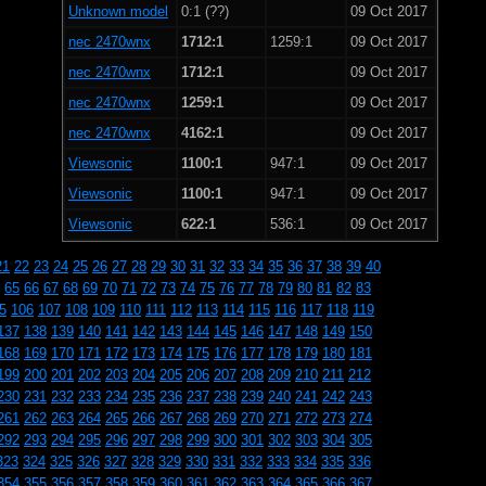
Unknown model
0:1 (??)
09 Oct 2017
nec 2470wnx
1712:1
1259:1
09 Oct 2017
nec 2470wnx
1712:1
09 Oct 2017
nec 2470wnx
1259:1
09 Oct 2017
nec 2470wnx
4162:1
09 Oct 2017
Viewsonic
1100:1
947:1
09 Oct 2017
Viewsonic
1100:1
947:1
09 Oct 2017
Viewsonic
622:1
536:1
09 Oct 2017
21
22
23
24
25
26
27
28
29
30
31
32
33
34
35
36
37
38
39
40
65
66
67
68
69
70
71
72
73
74
75
76
77
78
79
80
81
82
83
5
106
107
108
109
110
111
112
113
114
115
116
117
118
119
137
138
139
140
141
142
143
144
145
146
147
148
149
150
168
169
170
171
172
173
174
175
176
177
178
179
180
181
199
200
201
202
203
204
205
206
207
208
209
210
211
212
230
231
232
233
234
235
236
237
238
239
240
241
242
243
261
262
263
264
265
266
267
268
269
270
271
272
273
274
292
293
294
295
296
297
298
299
300
301
302
303
304
305
323
324
325
326
327
328
329
330
331
332
333
334
335
336
354
355
356
357
358
359
360
361
362
363
364
365
366
367