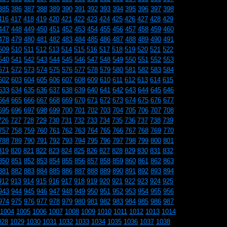
385
386
387
388
389
390
391
392
393
394
395
396
397
398
416
417
418
419
420
421
422
423
424
425
426
427
428
429
447
448
449
450
451
452
453
454
455
456
457
458
459
460
478
479
480
481
482
483
484
485
486
487
488
489
490
491
509
510
511
512
513
514
515
516
517
518
519
520
521
522
540
541
542
543
544
545
546
547
548
549
550
551
552
553
571
572
573
574
575
576
577
578
579
580
581
582
583
584
602
603
604
605
606
607
608
609
610
611
612
613
614
615
633
634
635
636
637
638
639
640
641
642
643
644
645
646
664
665
666
667
668
669
670
671
672
673
674
675
676
677
695
696
697
698
699
700
701
702
703
704
705
706
707
708
726
727
728
729
730
731
732
733
734
735
736
737
738
739
757
758
759
760
761
762
763
764
765
766
767
768
769
770
788
789
790
791
792
793
794
795
796
797
798
799
800
801
819
820
821
822
823
824
825
826
827
828
829
830
831
832
850
851
852
853
854
855
856
857
858
859
860
861
862
863
881
882
883
884
885
886
887
888
889
890
891
892
893
894
912
913
914
915
916
917
918
919
920
921
922
923
924
925
943
944
945
946
947
948
949
950
951
952
953
954
955
956
974
975
976
977
978
979
980
981
982
983
984
985
986
987
1004
1005
1006
1007
1008
1009
1010
1011
1012
1013
1014
028
1029
1030
1031
1032
1033
1034
1035
1036
1037
1038