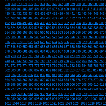
368
369
370
371
372
373
374
375
376
377
378
379
380
381
382
383
384
399
400
401
402
403
404
405
406
407
408
409
410
411
412
413
414
415
430
431
432
433
434
435
436
437
438
439
440
441
442
443
444
445
446
461
462
463
464
465
466
467
468
469
470
471
472
473
474
475
476
477
492
493
494
495
496
497
498
499
500
501
502
503
504
505
506
507
508
523
524
525
526
527
528
529
530
531
532
533
534
535
536
537
538
539
554
555
556
557
558
559
560
561
562
563
564
565
566
567
568
569
570
585
586
587
588
589
590
591
592
593
594
595
596
597
598
599
600
601
616
617
618
619
620
621
622
623
624
625
626
627
628
629
630
631
632
647
648
649
650
651
652
653
654
655
656
657
658
659
660
661
662
663
678
679
680
681
682
683
684
685
686
687
688
689
690
691
692
693
694
709
710
711
712
713
714
715
716
717
718
719
720
721
722
723
724
725
740
741
742
743
744
745
746
747
748
749
750
751
752
753
754
755
756
771
772
773
774
775
776
777
778
779
780
781
782
783
784
785
786
787
802
803
804
805
806
807
808
809
810
811
812
813
814
815
816
817
818
833
834
835
836
837
838
839
840
841
842
843
844
845
846
847
848
849
864
865
866
867
868
869
870
871
872
873
874
875
876
877
878
879
880
895
896
897
898
899
900
901
902
903
904
905
906
907
908
909
910
911
926
927
928
929
930
931
932
933
934
935
936
937
938
939
940
941
942
957
958
959
960
961
962
963
964
965
966
967
968
969
970
971
972
973
988
989
990
991
992
993
994
995
996
997
998
999
1000
1001
1002
1003
1015
1016
1017
1018
1019
1020
1021
1022
1023
1024
1025
1026
1027
1