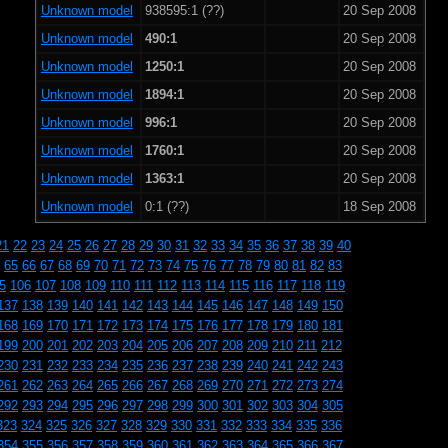
Unknown model
938595:1 (??)
20 Sep 2008
Unknown model
490:1
20 Sep 2008
Unknown model
1250:1
20 Sep 2008
Unknown model
1894:1
20 Sep 2008
Unknown model
996:1
20 Sep 2008
Unknown model
1760:1
20 Sep 2008
Unknown model
1363:1
20 Sep 2008
Unknown model
0:1 (??)
18 Sep 2008
21
22
23
24
25
26
27
28
29
30
31
32
33
34
35
36
37
38
39
40
65
66
67
68
69
70
71
72
73
74
75
76
77
78
79
80
81
82
83
5
106
107
108
109
110
111
112
113
114
115
116
117
118
119
137
138
139
140
141
142
143
144
145
146
147
148
149
150
168
169
170
171
172
173
174
175
176
177
178
179
180
181
199
200
201
202
203
204
205
206
207
208
209
210
211
212
230
231
232
233
234
235
236
237
238
239
240
241
242
243
261
262
263
264
265
266
267
268
269
270
271
272
273
274
292
293
294
295
296
297
298
299
300
301
302
303
304
305
323
324
325
326
327
328
329
330
331
332
333
334
335
336
354
355
356
357
358
359
360
361
362
363
364
365
366
367