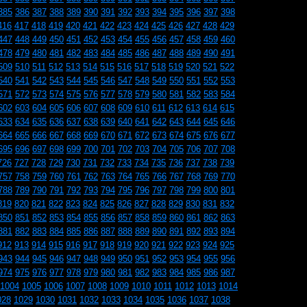
385
386
387
388
389
390
391
392
393
394
395
396
397
398
416
417
418
419
420
421
422
423
424
425
426
427
428
429
447
448
449
450
451
452
453
454
455
456
457
458
459
460
478
479
480
481
482
483
484
485
486
487
488
489
490
491
509
510
511
512
513
514
515
516
517
518
519
520
521
522
540
541
542
543
544
545
546
547
548
549
550
551
552
553
571
572
573
574
575
576
577
578
579
580
581
582
583
584
602
603
604
605
606
607
608
609
610
611
612
613
614
615
633
634
635
636
637
638
639
640
641
642
643
644
645
646
664
665
666
667
668
669
670
671
672
673
674
675
676
677
695
696
697
698
699
700
701
702
703
704
705
706
707
708
726
727
728
729
730
731
732
733
734
735
736
737
738
739
757
758
759
760
761
762
763
764
765
766
767
768
769
770
788
789
790
791
792
793
794
795
796
797
798
799
800
801
819
820
821
822
823
824
825
826
827
828
829
830
831
832
850
851
852
853
854
855
856
857
858
859
860
861
862
863
881
882
883
884
885
886
887
888
889
890
891
892
893
894
912
913
914
915
916
917
918
919
920
921
922
923
924
925
943
944
945
946
947
948
949
950
951
952
953
954
955
956
974
975
976
977
978
979
980
981
982
983
984
985
986
987
1004
1005
1006
1007
1008
1009
1010
1011
1012
1013
1014
028
1029
1030
1031
1032
1033
1034
1035
1036
1037
1038