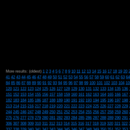
More results: (oldest)
1
2
3
4
5
6
7
8
9
10
11
12
13
14
15
16
17
18
19
20
41
42
43
44
45
46
47
48
49
50
51
52
53
54
55
56
57
58
59
60
61
62
63
64
84
85
86
87
88
89
90
91
92
93
94
95
96
97
98
99
100
101
102
103
104
10
120
121
122
123
124
125
126
127
128
129
130
131
132
133
134
135
136
151
152
153
154
155
156
157
158
159
160
161
162
163
164
165
166
167
182
183
184
185
186
187
188
189
190
191
192
193
194
195
196
197
198
213
214
215
216
217
218
219
220
221
222
223
224
225
226
227
228
229
244
245
246
247
248
249
250
251
252
253
254
255
256
257
258
259
260
275
276
277
278
279
280
281
282
283
284
285
286
287
288
289
290
291
306
307
308
309
310
311
312
313
314
315
316
317
318
319
320
321
322
337
338
339
340
341
342
343
344
345
346
347
348
349
350
351
352
353