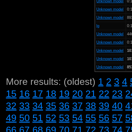
Unknown model
0:1
Unknown model
0:1
Unknown model
89
lg
0:1
Unknown model
44
Unknown model
0:1
Unknown model
10
Unknown model
10
Unknown model
85
More results: (oldest)
1
2
3
4
15
16
17
18
19
20
21
22
23
2
32
33
34
35
36
37
38
39
40
4
49
50
51
52
53
54
55
56
57
5
66
67
68
69
70
71
72
73
74
7