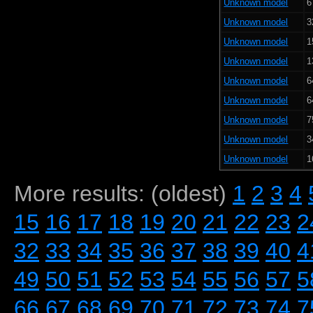
Unknown model
6
Unknown model
3
Unknown model
1
Unknown model
1
Unknown model
6
Unknown model
6
Unknown model
7
Unknown model
3
Unknown model
1
More results: (oldest)
1
2
3
4
15
16
17
18
19
20
21
22
23
2
32
33
34
35
36
37
38
39
40
4
49
50
51
52
53
54
55
56
57
5
66
67
68
69
70
71
72
73
74
7