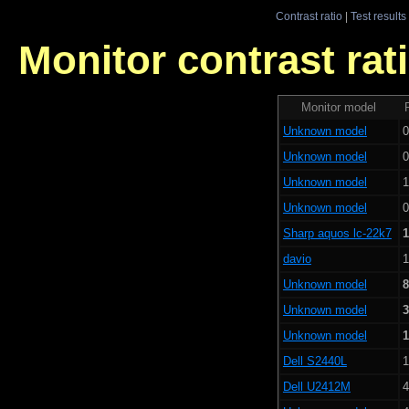
Contrast ratio
|
Test results
Monitor contrast rati
Monitor model
Unknown model
0
Unknown model
0
Unknown model
1
Unknown model
0
Sharp aquos lc-22k7
1
davio
1
Unknown model
8
Unknown model
3
Unknown model
1
Dell S2440L
1
Dell U2412M
4