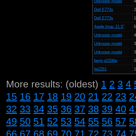
Unknown model
4
Dell E773s
2
Dell E773s
1
Apple Imac 21.5"
5
Unknown model
4
Unknown model
3
Unknown model
3
beng g2200w
0
lje2251
1
More results: (oldest)
1
2
3
4
15
16
17
18
19
20
21
22
23
2
32
33
34
35
36
37
38
39
40
4
49
50
51
52
53
54
55
56
57
5
66
67
68
69
70
71
72
73
74
7