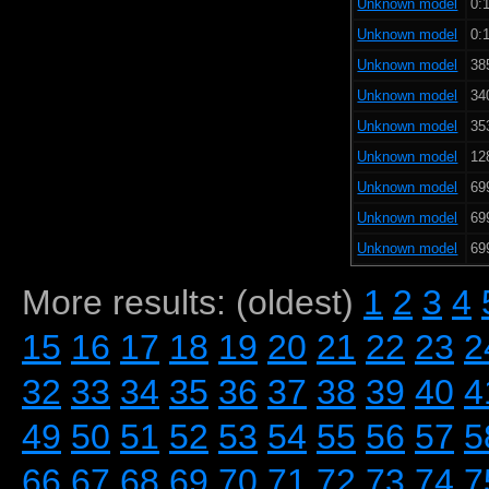
Unknown model
0:1
Unknown model
0:1
Unknown model
38
Unknown model
34
Unknown model
35
Unknown model
12
Unknown model
69
Unknown model
69
Unknown model
69
More results: (oldest)
1
2
3
4
15
16
17
18
19
20
21
22
23
2
32
33
34
35
36
37
38
39
40
4
49
50
51
52
53
54
55
56
57
5
66
67
68
69
70
71
72
73
74
7