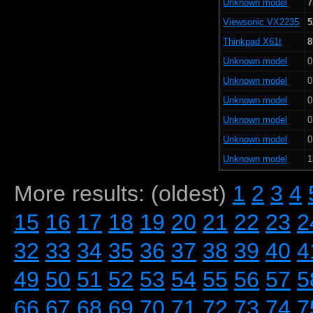
Unknown model
7
Viewsonic VX2235
5
Thinkpad X61t
8
Unknown model
0
Unknown model
0
Unknown model
0
Unknown model
0
Unknown model
0
Unknown model
1
More results: (oldest)
1
2
3
4
15
16
17
18
19
20
21
22
23
2
32
33
34
35
36
37
38
39
40
4
49
50
51
52
53
54
55
56
57
5
66
67
68
69
70
71
72
73
74
7