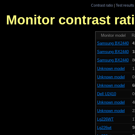
Contrast ratio
|
Test results
Monitor contrast rati
Monitor model
Ra
Samsung BX2440
4
Samsung BX2440
1
Samsung BX2440
8
Unknown model
1
Unknown model
0
Unknown model
6
Dell U2410
0
Unknown model
4
Unknown model
2
Lg226WT
1
Lg226wt
5