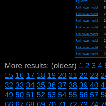
Lg226wt
3
Unknown model
8
Unknown model
7
Unknown model
2
Unknown model
7
Unknown model
3
Unknown model
2
Unknown model
0
Unknown model
0
More results: (oldest)
1
2
3
4
15
16
17
18
19
20
21
22
23
2
32
33
34
35
36
37
38
39
40
4
49
50
51
52
53
54
55
56
57
5
66
67
68
69
70
71
72
73
74
7