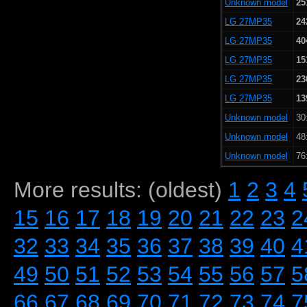
Unknown model
25
LG 27MP35
24
LG 27MP35
40
LG 27MP35
15
LG 27MP35
23
LG 27MP35
13
Unknown model
30
Unknown model
48
Unknown model
76
More results: (oldest)
1
2
3
4
15
16
17
18
19
20
21
22
23
2
32
33
34
35
36
37
38
39
40
4
49
50
51
52
53
54
55
56
57
5
66
67
68
69
70
71
72
73
74
7