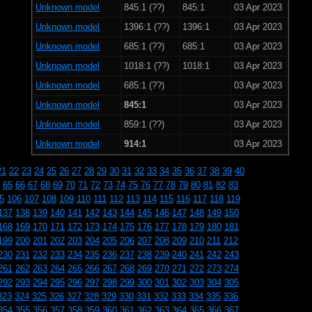
Unknown model
845:1 (??)
845:1
03 Apr 2023
Unknown model
1396:1 (??)
1396:1
03 Apr 2023
Unknown model
685:1 (??)
685:1
03 Apr 2023
Unknown model
1018:1 (??)
1018:1
03 Apr 2023
Unknown model
685:1 (??)
03 Apr 2023
Unknown model
845:1
03 Apr 2023
Unknown model
859:1 (??)
03 Apr 2023
Unknown model
914:1
03 Apr 2023
21
22
23
24
25
26
27
28
29
30
31
32
33
34
35
36
37
38
39
40
65
66
67
68
69
70
71
72
73
74
75
76
77
78
79
80
81
82
83
5
106
107
108
109
110
111
112
113
114
115
116
117
118
119
137
138
139
140
141
142
143
144
145
146
147
148
149
150
168
169
170
171
172
173
174
175
176
177
178
179
180
181
199
200
201
202
203
204
205
206
207
208
209
210
211
212
230
231
232
233
234
235
236
237
238
239
240
241
242
243
261
262
263
264
265
266
267
268
269
270
271
272
273
274
292
293
294
295
296
297
298
299
300
301
302
303
304
305
323
324
325
326
327
328
329
330
331
332
333
334
335
336
354
355
356
357
358
359
360
361
362
363
364
365
366
367