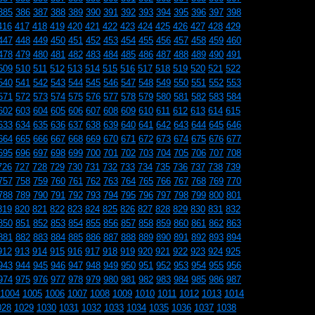
385
386
387
388
389
390
391
392
393
394
395
396
397
398
416
417
418
419
420
421
422
423
424
425
426
427
428
429
447
448
449
450
451
452
453
454
455
456
457
458
459
460
478
479
480
481
482
483
484
485
486
487
488
489
490
491
509
510
511
512
513
514
515
516
517
518
519
520
521
522
540
541
542
543
544
545
546
547
548
549
550
551
552
553
571
572
573
574
575
576
577
578
579
580
581
582
583
584
602
603
604
605
606
607
608
609
610
611
612
613
614
615
633
634
635
636
637
638
639
640
641
642
643
644
645
646
664
665
666
667
668
669
670
671
672
673
674
675
676
677
695
696
697
698
699
700
701
702
703
704
705
706
707
708
726
727
728
729
730
731
732
733
734
735
736
737
738
739
757
758
759
760
761
762
763
764
765
766
767
768
769
770
788
789
790
791
792
793
794
795
796
797
798
799
800
801
819
820
821
822
823
824
825
826
827
828
829
830
831
832
850
851
852
853
854
855
856
857
858
859
860
861
862
863
881
882
883
884
885
886
887
888
889
890
891
892
893
894
912
913
914
915
916
917
918
919
920
921
922
923
924
925
943
944
945
946
947
948
949
950
951
952
953
954
955
956
974
975
976
977
978
979
980
981
982
983
984
985
986
987
1004
1005
1006
1007
1008
1009
1010
1011
1012
1013
1014
028
1029
1030
1031
1032
1033
1034
1035
1036
1037
1038