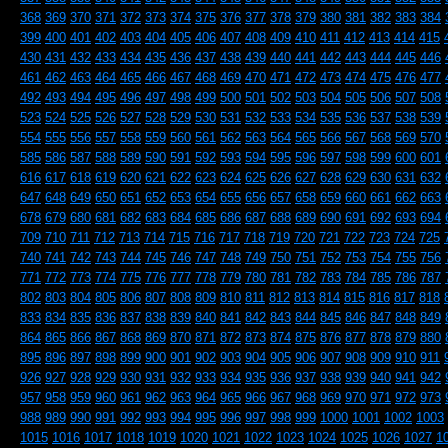
368
369
370
371
372
373
374
375
376
377
378
379
380
381
382
383
384
399
400
401
402
403
404
405
406
407
408
409
410
411
412
413
414
415
430
431
432
433
434
435
436
437
438
439
440
441
442
443
444
445
446
461
462
463
464
465
466
467
468
469
470
471
472
473
474
475
476
477
492
493
494
495
496
497
498
499
500
501
502
503
504
505
506
507
508
523
524
525
526
527
528
529
530
531
532
533
534
535
536
537
538
539
554
555
556
557
558
559
560
561
562
563
564
565
566
567
568
569
570
585
586
587
588
589
590
591
592
593
594
595
596
597
598
599
600
601
616
617
618
619
620
621
622
623
624
625
626
627
628
629
630
631
632
647
648
649
650
651
652
653
654
655
656
657
658
659
660
661
662
663
678
679
680
681
682
683
684
685
686
687
688
689
690
691
692
693
694
709
710
711
712
713
714
715
716
717
718
719
720
721
722
723
724
725
740
741
742
743
744
745
746
747
748
749
750
751
752
753
754
755
756
771
772
773
774
775
776
777
778
779
780
781
782
783
784
785
786
787
802
803
804
805
806
807
808
809
810
811
812
813
814
815
816
817
818
833
834
835
836
837
838
839
840
841
842
843
844
845
846
847
848
849
864
865
866
867
868
869
870
871
872
873
874
875
876
877
878
879
880
895
896
897
898
899
900
901
902
903
904
905
906
907
908
909
910
911
926
927
928
929
930
931
932
933
934
935
936
937
938
939
940
941
942
957
958
959
960
961
962
963
964
965
966
967
968
969
970
971
972
973
988
989
990
991
992
993
994
995
996
997
998
999
1000
1001
1002
1003
1015
1016
1017
1018
1019
1020
1021
1022
1023
1024
1025
1026
1027
1