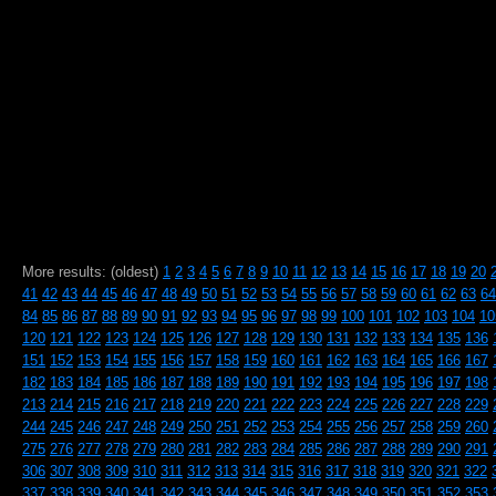
More results: (oldest)
1
2
3
4
5
6
7
8
9
10
11
12
13
14
15
16
17
18
19
20
41
42
43
44
45
46
47
48
49
50
51
52
53
54
55
56
57
58
59
60
61
62
63
64
84
85
86
87
88
89
90
91
92
93
94
95
96
97
98
99
100
101
102
103
104
10
120
121
122
123
124
125
126
127
128
129
130
131
132
133
134
135
136
151
152
153
154
155
156
157
158
159
160
161
162
163
164
165
166
167
182
183
184
185
186
187
188
189
190
191
192
193
194
195
196
197
198
213
214
215
216
217
218
219
220
221
222
223
224
225
226
227
228
229
244
245
246
247
248
249
250
251
252
253
254
255
256
257
258
259
260
275
276
277
278
279
280
281
282
283
284
285
286
287
288
289
290
291
306
307
308
309
310
311
312
313
314
315
316
317
318
319
320
321
322
337
338
339
340
341
342
343
344
345
346
347
348
349
350
351
352
353