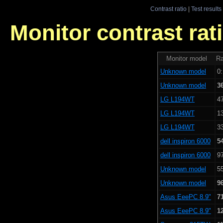
Contrast ratio
|
Test results
Monitor contrast rati
Monitor model
Ra
Unknown model
0:
Unknown model
3
LG L194WT
47
LG L194WT
13
LG L194WT
33
dell inspiron 6000
5
dell inspiron 6000
97
Unknown model
55
Unknown model
9
Asus EeePC 8.9"
7
Asus EeePC 8.9"
1