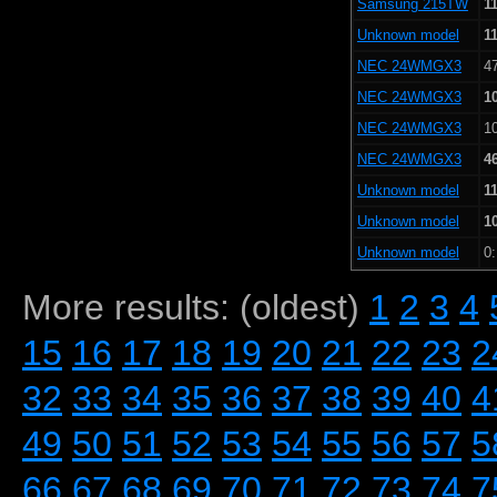
Samsung 215TW
1
Unknown model
1
NEC 24WMGX3
47
NEC 24WMGX3
1
NEC 24WMGX3
10
NEC 24WMGX3
4
Unknown model
1
Unknown model
1
Unknown model
0:
More results: (oldest)
1
2
3
4
15
16
17
18
19
20
21
22
23
2
32
33
34
35
36
37
38
39
40
4
49
50
51
52
53
54
55
56
57
5
66
67
68
69
70
71
72
73
74
7