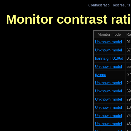
Contrast ratio
|
Test results
Monitor contrast rati
Monitor model
Ra
Unknown model
91
Unknown model
37
hanns.g HU196d
0:
Unknown model
55
iiyama
0:
Unknown model
2:
Unknown model
69
Unknown model
79
Unknown model
10
Unknown model
74
Unknown model
46