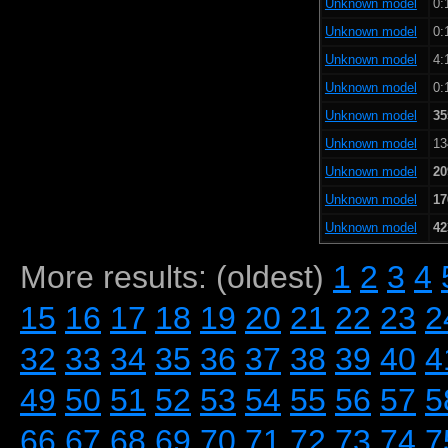
Unknown model
0:
Unknown model
0:
Unknown model
4:
Unknown model
0:
Unknown model
35
Unknown model
13
Unknown model
20
Unknown model
17
Unknown model
42
More results: (oldest)
1
2
3
4
15
16
17
18
19
20
21
22
23
2
32
33
34
35
36
37
38
39
40
4
49
50
51
52
53
54
55
56
57
5
66
67
68
69
70
71
72
73
74
7