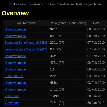
Contrast ratio
|
Test results
|
LCD test
|
Small-screen tests
|
Lagom home
 - Overview
Monitor model
Ratio (center)
Ratio (edge)
Date
Unknown model
929:1
08 Feb 2010
Unknown model
0:1 (??)
08 Feb 2010
Samsung SyncMaster 2494HS
220:1 (??)
07 Feb 2010
Samsung SyncMaster 2494HS
0:1 (??)
07 Feb 2010
Unknown model
467:1
07 Feb 2010
Unknown model
472:1 (??)
06 Feb 2010
Unknown model
1:1
06 Feb 2010
Eizo L985EX
207:1
03 Feb 2010
Unknown model
483:1
03 Feb 2010
Unknown model
143:1 (??)
01 Feb 2010
VIewSonic
1349:1
30 Jan 2010
VIewSonic
718:1 (??)
30 Jan 2010