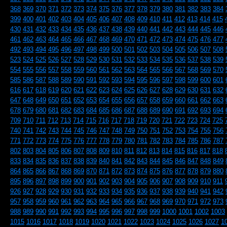
368
369
370
371
372
373
374
375
376
377
378
379
380
381
382
383
384
399
400
401
402
403
404
405
406
407
408
409
410
411
412
413
414
415
430
431
432
433
434
435
436
437
438
439
440
441
442
443
444
445
446
461
462
463
464
465
466
467
468
469
470
471
472
473
474
475
476
477
492
493
494
495
496
497
498
499
500
501
502
503
504
505
506
507
508
523
524
525
526
527
528
529
530
531
532
533
534
535
536
537
538
539
554
555
556
557
558
559
560
561
562
563
564
565
566
567
568
569
570
585
586
587
588
589
590
591
592
593
594
595
596
597
598
599
600
601
616
617
618
619
620
621
622
623
624
625
626
627
628
629
630
631
632
647
648
649
650
651
652
653
654
655
656
657
658
659
660
661
662
663
678
679
680
681
682
683
684
685
686
687
688
689
690
691
692
693
694
709
710
711
712
713
714
715
716
717
718
719
720
721
722
723
724
725
740
741
742
743
744
745
746
747
748
749
750
751
752
753
754
755
756
771
772
773
774
775
776
777
778
779
780
781
782
783
784
785
786
787
802
803
804
805
806
807
808
809
810
811
812
813
814
815
816
817
818
833
834
835
836
837
838
839
840
841
842
843
844
845
846
847
848
849
864
865
866
867
868
869
870
871
872
873
874
875
876
877
878
879
880
895
896
897
898
899
900
901
902
903
904
905
906
907
908
909
910
911
926
927
928
929
930
931
932
933
934
935
936
937
938
939
940
941
942
957
958
959
960
961
962
963
964
965
966
967
968
969
970
971
972
973
988
989
990
991
992
993
994
995
996
997
998
999
1000
1001
1002
1003
1015
1016
1017
1018
1019
1020
1021
1022
1023
1024
1025
1026
1027
1