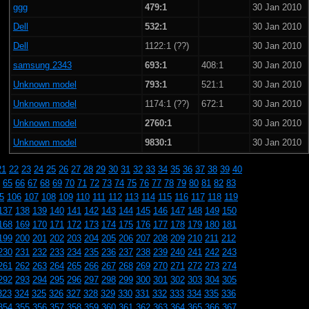
ggg
479:1
30 Jan 2010
Dell
532:1
30 Jan 2010
Dell
1122:1 (??)
30 Jan 2010
samsung 2343
693:1
408:1
30 Jan 2010
Unknown model
793:1
521:1
30 Jan 2010
Unknown model
1174:1 (??)
672:1
30 Jan 2010
Unknown model
2760:1
30 Jan 2010
Unknown model
9830:1
30 Jan 2010
21
22
23
24
25
26
27
28
29
30
31
32
33
34
35
36
37
38
39
40
65
66
67
68
69
70
71
72
73
74
75
76
77
78
79
80
81
82
83
5
106
107
108
109
110
111
112
113
114
115
116
117
118
119
137
138
139
140
141
142
143
144
145
146
147
148
149
150
168
169
170
171
172
173
174
175
176
177
178
179
180
181
199
200
201
202
203
204
205
206
207
208
209
210
211
212
230
231
232
233
234
235
236
237
238
239
240
241
242
243
261
262
263
264
265
266
267
268
269
270
271
272
273
274
292
293
294
295
296
297
298
299
300
301
302
303
304
305
323
324
325
326
327
328
329
330
331
332
333
334
335
336
354
355
356
357
358
359
360
361
362
363
364
365
366
367