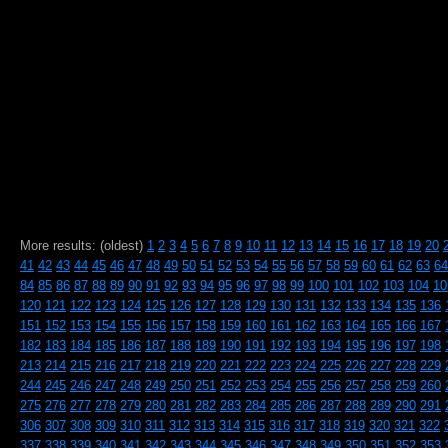
More results: (oldest)
1
2
3
4
5
6
7
8
9
10
11
12
13
14
15
16
17
18
19
20
41
42
43
44
45
46
47
48
49
50
51
52
53
54
55
56
57
58
59
60
61
62
63
64
84
85
86
87
88
89
90
91
92
93
94
95
96
97
98
99
100
101
102
103
104
10
120
121
122
123
124
125
126
127
128
129
130
131
132
133
134
135
136
151
152
153
154
155
156
157
158
159
160
161
162
163
164
165
166
167
182
183
184
185
186
187
188
189
190
191
192
193
194
195
196
197
198
213
214
215
216
217
218
219
220
221
222
223
224
225
226
227
228
229
244
245
246
247
248
249
250
251
252
253
254
255
256
257
258
259
260
275
276
277
278
279
280
281
282
283
284
285
286
287
288
289
290
291
306
307
308
309
310
311
312
313
314
315
316
317
318
319
320
321
322
337
338
339
340
341
342
343
344
345
346
347
348
349
350
351
352
353