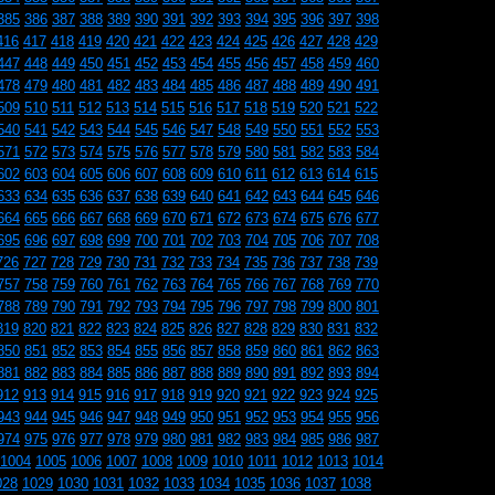
385
386
387
388
389
390
391
392
393
394
395
396
397
398
416
417
418
419
420
421
422
423
424
425
426
427
428
429
447
448
449
450
451
452
453
454
455
456
457
458
459
460
478
479
480
481
482
483
484
485
486
487
488
489
490
491
509
510
511
512
513
514
515
516
517
518
519
520
521
522
540
541
542
543
544
545
546
547
548
549
550
551
552
553
571
572
573
574
575
576
577
578
579
580
581
582
583
584
602
603
604
605
606
607
608
609
610
611
612
613
614
615
633
634
635
636
637
638
639
640
641
642
643
644
645
646
664
665
666
667
668
669
670
671
672
673
674
675
676
677
695
696
697
698
699
700
701
702
703
704
705
706
707
708
726
727
728
729
730
731
732
733
734
735
736
737
738
739
757
758
759
760
761
762
763
764
765
766
767
768
769
770
788
789
790
791
792
793
794
795
796
797
798
799
800
801
819
820
821
822
823
824
825
826
827
828
829
830
831
832
850
851
852
853
854
855
856
857
858
859
860
861
862
863
881
882
883
884
885
886
887
888
889
890
891
892
893
894
912
913
914
915
916
917
918
919
920
921
922
923
924
925
943
944
945
946
947
948
949
950
951
952
953
954
955
956
974
975
976
977
978
979
980
981
982
983
984
985
986
987
1004
1005
1006
1007
1008
1009
1010
1011
1012
1013
1014
028
1029
1030
1031
1032
1033
1034
1035
1036
1037
1038