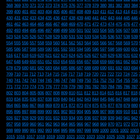
368
369
370
371
372
373
374
375
376
377
378
379
380
381
382
383
384
399
400
401
402
403
404
405
406
407
408
409
410
411
412
413
414
415
430
431
432
433
434
435
436
437
438
439
440
441
442
443
444
445
446
461
462
463
464
465
466
467
468
469
470
471
472
473
474
475
476
477
492
493
494
495
496
497
498
499
500
501
502
503
504
505
506
507
508
523
524
525
526
527
528
529
530
531
532
533
534
535
536
537
538
539
554
555
556
557
558
559
560
561
562
563
564
565
566
567
568
569
570
585
586
587
588
589
590
591
592
593
594
595
596
597
598
599
600
601
616
617
618
619
620
621
622
623
624
625
626
627
628
629
630
631
632
647
648
649
650
651
652
653
654
655
656
657
658
659
660
661
662
663
678
679
680
681
682
683
684
685
686
687
688
689
690
691
692
693
694
709
710
711
712
713
714
715
716
717
718
719
720
721
722
723
724
725
740
741
742
743
744
745
746
747
748
749
750
751
752
753
754
755
756
771
772
773
774
775
776
777
778
779
780
781
782
783
784
785
786
787
802
803
804
805
806
807
808
809
810
811
812
813
814
815
816
817
818
833
834
835
836
837
838
839
840
841
842
843
844
845
846
847
848
849
864
865
866
867
868
869
870
871
872
873
874
875
876
877
878
879
880
895
896
897
898
899
900
901
902
903
904
905
906
907
908
909
910
911
926
927
928
929
930
931
932
933
934
935
936
937
938
939
940
941
942
957
958
959
960
961
962
963
964
965
966
967
968
969
970
971
972
973
988
989
990
991
992
993
994
995
996
997
998
999
1000
1001
1002
1003
1015
1016
1017
1018
1019
1020
1021
1022
1023
1024
1025
1026
1027
1