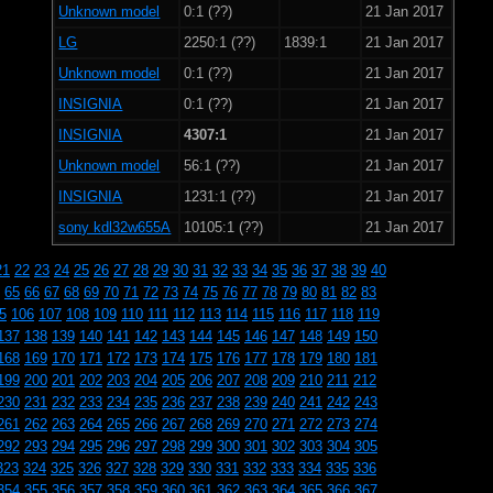
Unknown model
0:1 (??)
21 Jan 2017
LG
2250:1 (??)
1839:1
21 Jan 2017
Unknown model
0:1 (??)
21 Jan 2017
INSIGNIA
0:1 (??)
21 Jan 2017
INSIGNIA
4307:1
21 Jan 2017
Unknown model
56:1 (??)
21 Jan 2017
INSIGNIA
1231:1 (??)
21 Jan 2017
sony kdl32w655A
10105:1 (??)
21 Jan 2017
21
22
23
24
25
26
27
28
29
30
31
32
33
34
35
36
37
38
39
40
65
66
67
68
69
70
71
72
73
74
75
76
77
78
79
80
81
82
83
5
106
107
108
109
110
111
112
113
114
115
116
117
118
119
137
138
139
140
141
142
143
144
145
146
147
148
149
150
168
169
170
171
172
173
174
175
176
177
178
179
180
181
199
200
201
202
203
204
205
206
207
208
209
210
211
212
230
231
232
233
234
235
236
237
238
239
240
241
242
243
261
262
263
264
265
266
267
268
269
270
271
272
273
274
292
293
294
295
296
297
298
299
300
301
302
303
304
305
323
324
325
326
327
328
329
330
331
332
333
334
335
336
354
355
356
357
358
359
360
361
362
363
364
365
366
367