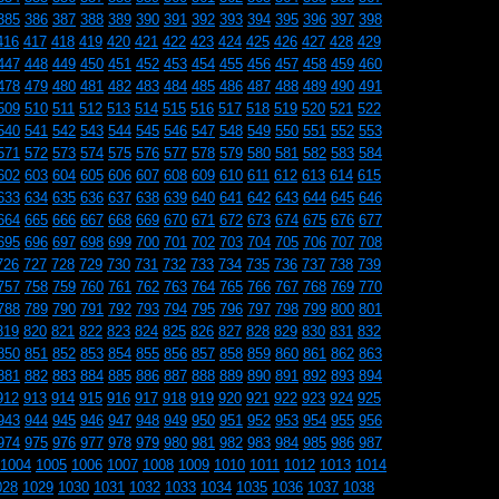
385
386
387
388
389
390
391
392
393
394
395
396
397
398
416
417
418
419
420
421
422
423
424
425
426
427
428
429
447
448
449
450
451
452
453
454
455
456
457
458
459
460
478
479
480
481
482
483
484
485
486
487
488
489
490
491
509
510
511
512
513
514
515
516
517
518
519
520
521
522
540
541
542
543
544
545
546
547
548
549
550
551
552
553
571
572
573
574
575
576
577
578
579
580
581
582
583
584
602
603
604
605
606
607
608
609
610
611
612
613
614
615
633
634
635
636
637
638
639
640
641
642
643
644
645
646
664
665
666
667
668
669
670
671
672
673
674
675
676
677
695
696
697
698
699
700
701
702
703
704
705
706
707
708
726
727
728
729
730
731
732
733
734
735
736
737
738
739
757
758
759
760
761
762
763
764
765
766
767
768
769
770
788
789
790
791
792
793
794
795
796
797
798
799
800
801
819
820
821
822
823
824
825
826
827
828
829
830
831
832
850
851
852
853
854
855
856
857
858
859
860
861
862
863
881
882
883
884
885
886
887
888
889
890
891
892
893
894
912
913
914
915
916
917
918
919
920
921
922
923
924
925
943
944
945
946
947
948
949
950
951
952
953
954
955
956
974
975
976
977
978
979
980
981
982
983
984
985
986
987
1004
1005
1006
1007
1008
1009
1010
1011
1012
1013
1014
028
1029
1030
1031
1032
1033
1034
1035
1036
1037
1038