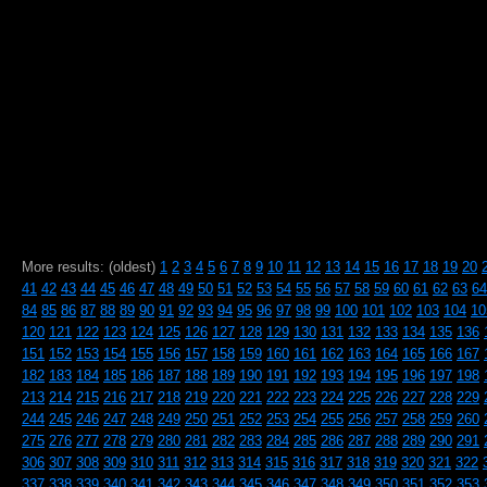
More results: (oldest)
1
2
3
4
5
6
7
8
9
10
11
12
13
14
15
16
17
18
19
20
41
42
43
44
45
46
47
48
49
50
51
52
53
54
55
56
57
58
59
60
61
62
63
64
84
85
86
87
88
89
90
91
92
93
94
95
96
97
98
99
100
101
102
103
104
10
120
121
122
123
124
125
126
127
128
129
130
131
132
133
134
135
136
151
152
153
154
155
156
157
158
159
160
161
162
163
164
165
166
167
182
183
184
185
186
187
188
189
190
191
192
193
194
195
196
197
198
213
214
215
216
217
218
219
220
221
222
223
224
225
226
227
228
229
244
245
246
247
248
249
250
251
252
253
254
255
256
257
258
259
260
275
276
277
278
279
280
281
282
283
284
285
286
287
288
289
290
291
306
307
308
309
310
311
312
313
314
315
316
317
318
319
320
321
322
337
338
339
340
341
342
343
344
345
346
347
348
349
350
351
352
353