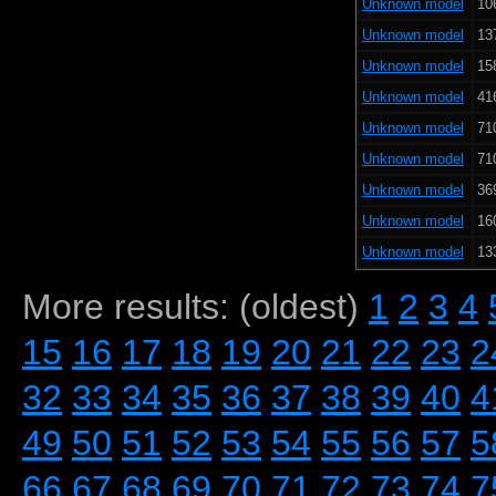
Unknown model
10
Unknown model
13
Unknown model
15
Unknown model
41
Unknown model
71
Unknown model
71
Unknown model
36
Unknown model
16
Unknown model
13
More results: (oldest)
1
2
3
4
15
16
17
18
19
20
21
22
23
2
32
33
34
35
36
37
38
39
40
4
49
50
51
52
53
54
55
56
57
5
66
67
68
69
70
71
72
73
74
7