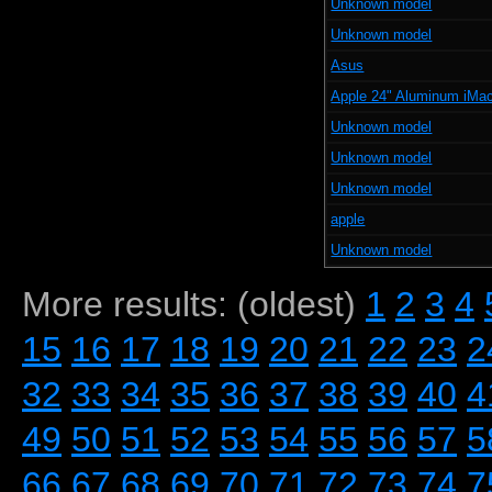
Unknown model
Unknown model
Asus
Apple 24" Aluminum iMa
Unknown model
Unknown model
Unknown model
apple
Unknown model
More results: (oldest)
1
2
3
4
15
16
17
18
19
20
21
22
23
2
32
33
34
35
36
37
38
39
40
4
49
50
51
52
53
54
55
56
57
5
66
67
68
69
70
71
72
73
74
7