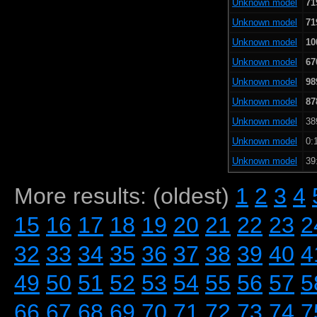
Unknown model
71
Unknown model
71
Unknown model
10
Unknown model
67
Unknown model
98
Unknown model
87
Unknown model
38
Unknown model
0:
Unknown model
39
More results: (oldest)
1
2
3
4
15
16
17
18
19
20
21
22
23
2
32
33
34
35
36
37
38
39
40
4
49
50
51
52
53
54
55
56
57
5
66
67
68
69
70
71
72
73
74
7