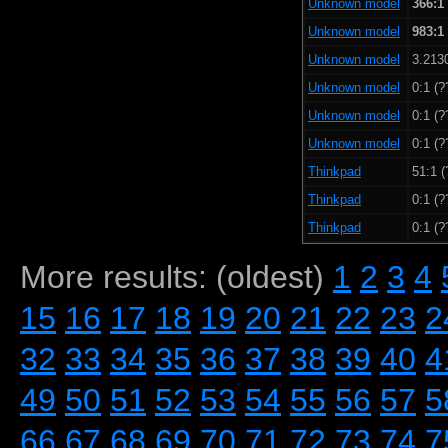
Unknown model
366:1
Unknown model
983:1
Unknown model
3.213
Unknown model
0:1 (?
Unknown model
0:1 (?
Unknown model
0:1 (?
Thinkpad
51:1 (
Thinkpad
0:1 (?
Thinkpad
0:1 (?
More results: (oldest)
1
2
3
4
15
16
17
18
19
20
21
22
23
2
32
33
34
35
36
37
38
39
40
4
49
50
51
52
53
54
55
56
57
5
66
67
68
69
70
71
72
73
74
7