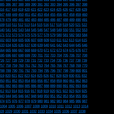
385
386
387
388
389
390
391
392
393
394
395
396
397
398
416
417
418
419
420
421
422
423
424
425
426
427
428
429
447
448
449
450
451
452
453
454
455
456
457
458
459
460
478
479
480
481
482
483
484
485
486
487
488
489
490
491
509
510
511
512
513
514
515
516
517
518
519
520
521
522
540
541
542
543
544
545
546
547
548
549
550
551
552
553
571
572
573
574
575
576
577
578
579
580
581
582
583
584
602
603
604
605
606
607
608
609
610
611
612
613
614
615
633
634
635
636
637
638
639
640
641
642
643
644
645
646
664
665
666
667
668
669
670
671
672
673
674
675
676
677
695
696
697
698
699
700
701
702
703
704
705
706
707
708
726
727
728
729
730
731
732
733
734
735
736
737
738
739
757
758
759
760
761
762
763
764
765
766
767
768
769
770
788
789
790
791
792
793
794
795
796
797
798
799
800
801
819
820
821
822
823
824
825
826
827
828
829
830
831
832
850
851
852
853
854
855
856
857
858
859
860
861
862
863
881
882
883
884
885
886
887
888
889
890
891
892
893
894
912
913
914
915
916
917
918
919
920
921
922
923
924
925
943
944
945
946
947
948
949
950
951
952
953
954
955
956
974
975
976
977
978
979
980
981
982
983
984
985
986
987
1004
1005
1006
1007
1008
1009
1010
1011
1012
1013
1014
028
1029
1030
1031
1032
1033
1034
1035
1036
1037
1038