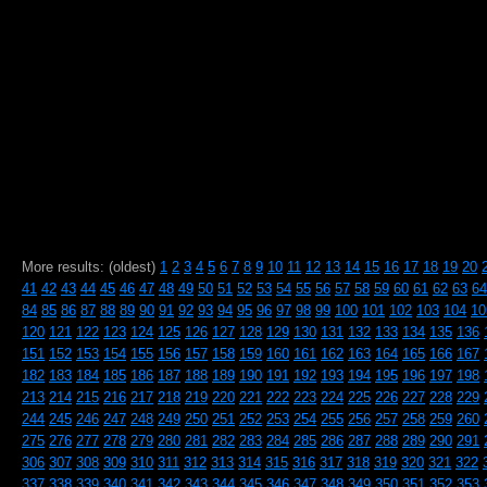
More results: (oldest)
1
2
3
4
5
6
7
8
9
10
11
12
13
14
15
16
17
18
19
20
41
42
43
44
45
46
47
48
49
50
51
52
53
54
55
56
57
58
59
60
61
62
63
64
84
85
86
87
88
89
90
91
92
93
94
95
96
97
98
99
100
101
102
103
104
10
120
121
122
123
124
125
126
127
128
129
130
131
132
133
134
135
136
151
152
153
154
155
156
157
158
159
160
161
162
163
164
165
166
167
182
183
184
185
186
187
188
189
190
191
192
193
194
195
196
197
198
213
214
215
216
217
218
219
220
221
222
223
224
225
226
227
228
229
244
245
246
247
248
249
250
251
252
253
254
255
256
257
258
259
260
275
276
277
278
279
280
281
282
283
284
285
286
287
288
289
290
291
306
307
308
309
310
311
312
313
314
315
316
317
318
319
320
321
322
337
338
339
340
341
342
343
344
345
346
347
348
349
350
351
352
353