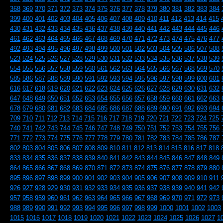
368
369
370
371
372
373
374
375
376
377
378
379
380
381
382
383
384
399
400
401
402
403
404
405
406
407
408
409
410
411
412
413
414
415
430
431
432
433
434
435
436
437
438
439
440
441
442
443
444
445
446
461
462
463
464
465
466
467
468
469
470
471
472
473
474
475
476
477
492
493
494
495
496
497
498
499
500
501
502
503
504
505
506
507
508
523
524
525
526
527
528
529
530
531
532
533
534
535
536
537
538
539
554
555
556
557
558
559
560
561
562
563
564
565
566
567
568
569
570
585
586
587
588
589
590
591
592
593
594
595
596
597
598
599
600
601
616
617
618
619
620
621
622
623
624
625
626
627
628
629
630
631
632
647
648
649
650
651
652
653
654
655
656
657
658
659
660
661
662
663
678
679
680
681
682
683
684
685
686
687
688
689
690
691
692
693
694
709
710
711
712
713
714
715
716
717
718
719
720
721
722
723
724
725
740
741
742
743
744
745
746
747
748
749
750
751
752
753
754
755
756
771
772
773
774
775
776
777
778
779
780
781
782
783
784
785
786
787
802
803
804
805
806
807
808
809
810
811
812
813
814
815
816
817
818
833
834
835
836
837
838
839
840
841
842
843
844
845
846
847
848
849
864
865
866
867
868
869
870
871
872
873
874
875
876
877
878
879
880
895
896
897
898
899
900
901
902
903
904
905
906
907
908
909
910
911
926
927
928
929
930
931
932
933
934
935
936
937
938
939
940
941
942
957
958
959
960
961
962
963
964
965
966
967
968
969
970
971
972
973
988
989
990
991
992
993
994
995
996
997
998
999
1000
1001
1002
1003
1015
1016
1017
1018
1019
1020
1021
1022
1023
1024
1025
1026
1027
1