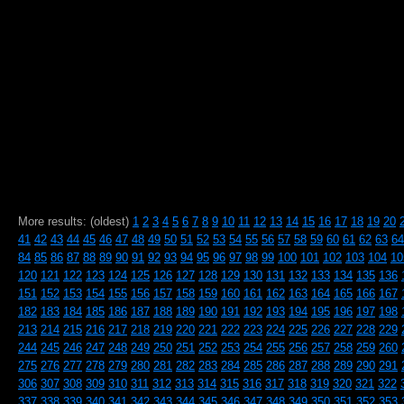
More results: (oldest)
1
2
3
4
5
6
7
8
9
10
11
12
13
14
15
16
17
18
19
20
41
42
43
44
45
46
47
48
49
50
51
52
53
54
55
56
57
58
59
60
61
62
63
64
84
85
86
87
88
89
90
91
92
93
94
95
96
97
98
99
100
101
102
103
104
10
120
121
122
123
124
125
126
127
128
129
130
131
132
133
134
135
136
151
152
153
154
155
156
157
158
159
160
161
162
163
164
165
166
167
182
183
184
185
186
187
188
189
190
191
192
193
194
195
196
197
198
213
214
215
216
217
218
219
220
221
222
223
224
225
226
227
228
229
244
245
246
247
248
249
250
251
252
253
254
255
256
257
258
259
260
275
276
277
278
279
280
281
282
283
284
285
286
287
288
289
290
291
306
307
308
309
310
311
312
313
314
315
316
317
318
319
320
321
322
337
338
339
340
341
342
343
344
345
346
347
348
349
350
351
352
353