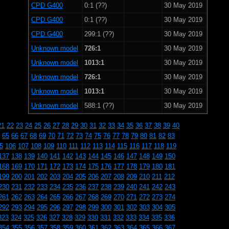
CPD G400
0:1 (??)
30 May 2019
CPD G400
0:1 (??)
30 May 2019
CPD G400
299:1 (??)
30 May 2019
Unknown model
726:1
30 May 2019
Unknown model
1013:1
30 May 2019
Unknown model
726:1
30 May 2019
Unknown model
1013:1
30 May 2019
Unknown model
588:1 (??)
30 May 2019
21
22
23
24
25
26
27
28
29
30
31
32
33
34
35
36
37
38
39
40
65
66
67
68
69
70
71
72
73
74
75
76
77
78
79
80
81
82
83
5
106
107
108
109
110
111
112
113
114
115
116
117
118
119
137
138
139
140
141
142
143
144
145
146
147
148
149
150
168
169
170
171
172
173
174
175
176
177
178
179
180
181
199
200
201
202
203
204
205
206
207
208
209
210
211
212
230
231
232
233
234
235
236
237
238
239
240
241
242
243
261
262
263
264
265
266
267
268
269
270
271
272
273
274
292
293
294
295
296
297
298
299
300
301
302
303
304
305
323
324
325
326
327
328
329
330
331
332
333
334
335
336
354
355
356
357
358
359
360
361
362
363
364
365
366
367