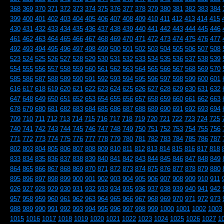
368
369
370
371
372
373
374
375
376
377
378
379
380
381
382
383
384
399
400
401
402
403
404
405
406
407
408
409
410
411
412
413
414
415
430
431
432
433
434
435
436
437
438
439
440
441
442
443
444
445
446
461
462
463
464
465
466
467
468
469
470
471
472
473
474
475
476
477
492
493
494
495
496
497
498
499
500
501
502
503
504
505
506
507
508
523
524
525
526
527
528
529
530
531
532
533
534
535
536
537
538
539
554
555
556
557
558
559
560
561
562
563
564
565
566
567
568
569
570
585
586
587
588
589
590
591
592
593
594
595
596
597
598
599
600
601
616
617
618
619
620
621
622
623
624
625
626
627
628
629
630
631
632
647
648
649
650
651
652
653
654
655
656
657
658
659
660
661
662
663
678
679
680
681
682
683
684
685
686
687
688
689
690
691
692
693
694
709
710
711
712
713
714
715
716
717
718
719
720
721
722
723
724
725
740
741
742
743
744
745
746
747
748
749
750
751
752
753
754
755
756
771
772
773
774
775
776
777
778
779
780
781
782
783
784
785
786
787
802
803
804
805
806
807
808
809
810
811
812
813
814
815
816
817
818
833
834
835
836
837
838
839
840
841
842
843
844
845
846
847
848
849
864
865
866
867
868
869
870
871
872
873
874
875
876
877
878
879
880
895
896
897
898
899
900
901
902
903
904
905
906
907
908
909
910
911
926
927
928
929
930
931
932
933
934
935
936
937
938
939
940
941
942
957
958
959
960
961
962
963
964
965
966
967
968
969
970
971
972
973
988
989
990
991
992
993
994
995
996
997
998
999
1000
1001
1002
1003
1015
1016
1017
1018
1019
1020
1021
1022
1023
1024
1025
1026
1027
1