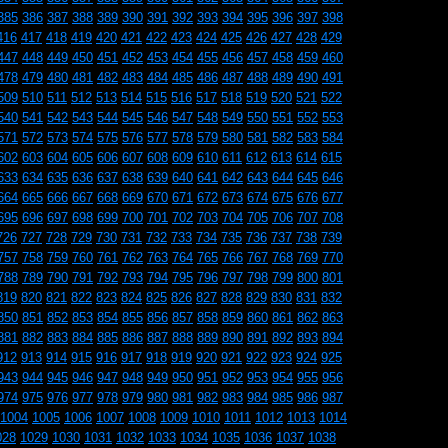
385
386
387
388
389
390
391
392
393
394
395
396
397
398
416
417
418
419
420
421
422
423
424
425
426
427
428
429
447
448
449
450
451
452
453
454
455
456
457
458
459
460
478
479
480
481
482
483
484
485
486
487
488
489
490
491
509
510
511
512
513
514
515
516
517
518
519
520
521
522
540
541
542
543
544
545
546
547
548
549
550
551
552
553
571
572
573
574
575
576
577
578
579
580
581
582
583
584
602
603
604
605
606
607
608
609
610
611
612
613
614
615
633
634
635
636
637
638
639
640
641
642
643
644
645
646
664
665
666
667
668
669
670
671
672
673
674
675
676
677
695
696
697
698
699
700
701
702
703
704
705
706
707
708
726
727
728
729
730
731
732
733
734
735
736
737
738
739
757
758
759
760
761
762
763
764
765
766
767
768
769
770
788
789
790
791
792
793
794
795
796
797
798
799
800
801
819
820
821
822
823
824
825
826
827
828
829
830
831
832
850
851
852
853
854
855
856
857
858
859
860
861
862
863
881
882
883
884
885
886
887
888
889
890
891
892
893
894
912
913
914
915
916
917
918
919
920
921
922
923
924
925
943
944
945
946
947
948
949
950
951
952
953
954
955
956
974
975
976
977
978
979
980
981
982
983
984
985
986
987
1004
1005
1006
1007
1008
1009
1010
1011
1012
1013
1014
028
1029
1030
1031
1032
1033
1034
1035
1036
1037
1038