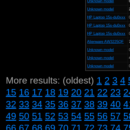
Unknown model
Unknown model
HP Laptop 15s-du0xxx
HP Laptop 15s-du0xxx
HP Laptop 15s-du0xxx
Alienware AW3225QF
Unknown model
Unknown model
Unknown model
More results: (oldest)
1
2
3
4
15
16
17
18
19
20
21
22
23
2
32
33
34
35
36
37
38
39
40
4
49
50
51
52
53
54
55
56
57
5
66
67
68
69
70
71
72
73
74
7