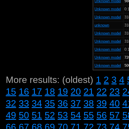
Unknown model
98
Unknown model
0:
Unknown model
31
unknown
31
Unknown model
31
Unknown model
31
Unknown model
0:
Unknown model
72
Unknown model
50
More results: (oldest)
1
2
3
4
15
16
17
18
19
20
21
22
23
2
32
33
34
35
36
37
38
39
40
4
49
50
51
52
53
54
55
56
57
5
66
67
68
69
70
71
72
73
74
7