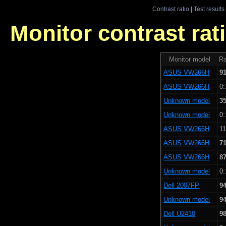
Contrast ratio
|
Test results
Monitor contrast rati
Monitor model
Ra
ASUS VW266H
9
ASUS VW266H
0:
Unknown model
3
Unknown model
0:
ASUS VW266H
11
ASUS VW266H
7
ASUS VW266H
8
Unknown model
0:
Dell 2007FP
9
Unknown model
9
Dell U2410
9