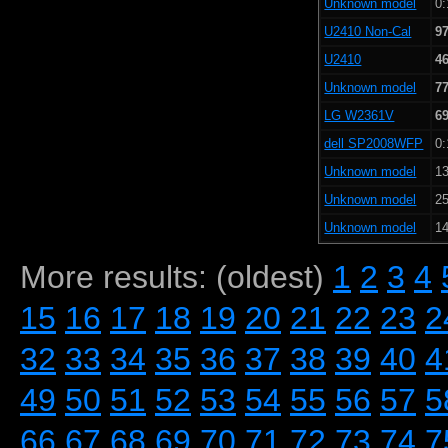
Unknown model
0:
U2410 Non-Cal
9
U2410
4
Unknown model
7
LG W2361V
6
dell SP2008WFP
0:
Unknown model
13
Unknown model
25
Unknown model
14
More results: (oldest)
1
2
3
4
15
16
17
18
19
20
21
22
23
2
32
33
34
35
36
37
38
39
40
4
49
50
51
52
53
54
55
56
57
5
66
67
68
69
70
71
72
73
74
7