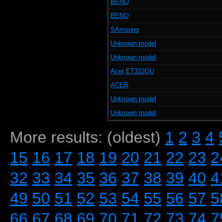
BENQ
BENQ
SAmsung
Unknown model
Unknown model
Acer ET322QU
ACER
Unknown model
Unknown model
More results: (oldest)
1
2
3
4
15
16
17
18
19
20
21
22
23
2
32
33
34
35
36
37
38
39
40
4
49
50
51
52
53
54
55
56
57
5
66
67
68
69
70
71
72
73
74
7