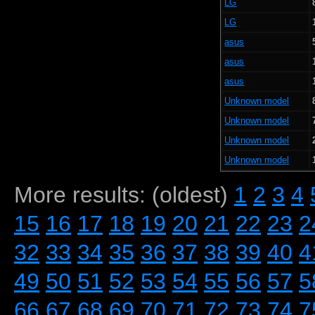
LG
LG
asus
asus
asus
Unknown model
Unknown model
Unknown model
Unknown model
More results: (oldest)
1
2
3
4
15
16
17
18
19
20
21
22
23
2
32
33
34
35
36
37
38
39
40
4
49
50
51
52
53
54
55
56
57
5
66
67
68
69
70
71
72
73
74
7