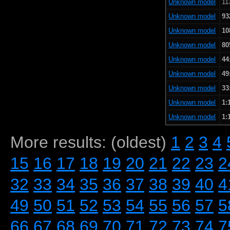
Unknown model
11
Unknown model
93
Unknown model
10
Unknown model
80
Unknown model
44
Unknown model
49
Unknown model
33
Unknown model
1:
Unknown model
1:
More results: (oldest)
1
2
3
4
15
16
17
18
19
20
21
22
23
2
32
33
34
35
36
37
38
39
40
4
49
50
51
52
53
54
55
56
57
5
66
67
68
69
70
71
72
73
74
7