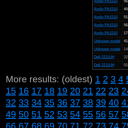
Amilo PA1510
56
Amilo PA1510
40
Amilo PA1510
51
Amilo PA1510
56
Amilo PA1510
17
Unknown model
41
Unknown model
14
Dell 2211UH
32
Dell 2211UH
55
More results: (oldest)
1
2
3
4
15
16
17
18
19
20
21
22
23
2
32
33
34
35
36
37
38
39
40
4
49
50
51
52
53
54
55
56
57
5
66
67
68
69
70
71
72
73
74
7