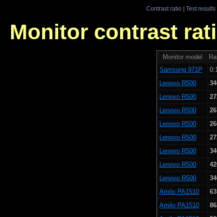
Contrast ratio
|
Test results
Monitor contrast rati
Monitor model
Rat
Samsung 971P
0:
Lenovo R500
34
Lenovo R500
27
Lenovo R500
26
Lenovo R500
26
Lenovo R500
27
Lenovo R500
34
Lenovo R500
42
Lenovo R500
34
Amilo PA1510
63
Amilo PA1510
86