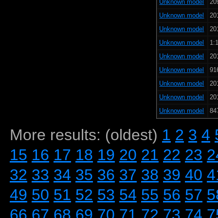
Unknown model
20
Unknown model
20
Unknown model
20
Unknown model
1:1
Unknown model
20
Unknown model
91
Unknown model
20
Unknown model
20
Unknown model
84
More results: (oldest)
1
2
3
4
15
16
17
18
19
20
21
22
23
2
32
33
34
35
36
37
38
39
40
4
49
50
51
52
53
54
55
56
57
5
66
67
68
69
70
71
72
73
74
7