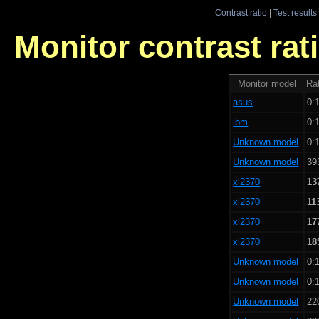
Contrast ratio
|
Test results
Monitor contrast rati
Monitor model
Rat
asus
0:1
ibm
0:1
Unknown model
0:1
Unknown model
39
xl2370
13
xl2370
11
xl2370
17
xl2370
18
Unknown model
0:1
Unknown model
0:1
Unknown model
22