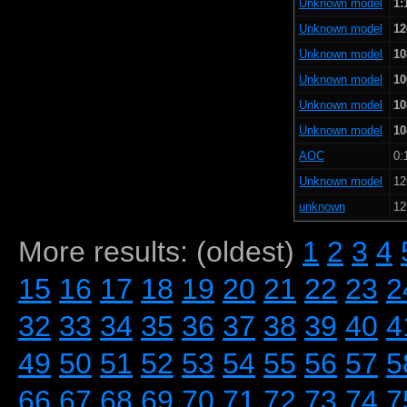
Unknown model
1:
Unknown model
12
Unknown model
10
Unknown model
10
Unknown model
10
Unknown model
10
AOC
0:
Unknown model
12
unknown
12
More results: (oldest)
1
2
3
4
15
16
17
18
19
20
21
22
23
2
32
33
34
35
36
37
38
39
40
4
49
50
51
52
53
54
55
56
57
5
66
67
68
69
70
71
72
73
74
7