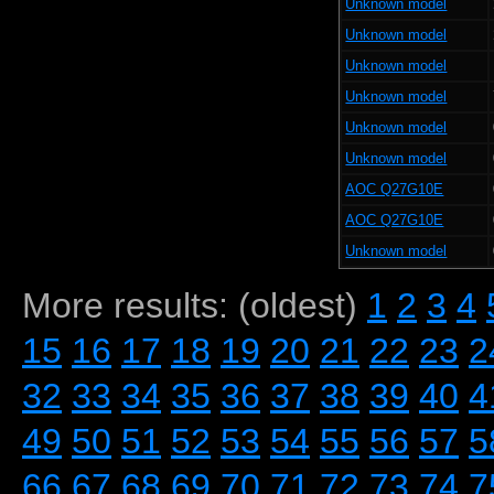
Unknown model
Unknown model
Unknown model
Unknown model
Unknown model
Unknown model
AOC Q27G10E
AOC Q27G10E
Unknown model
More results: (oldest)
1
2
3
4
15
16
17
18
19
20
21
22
23
2
32
33
34
35
36
37
38
39
40
4
49
50
51
52
53
54
55
56
57
5
66
67
68
69
70
71
72
73
74
7