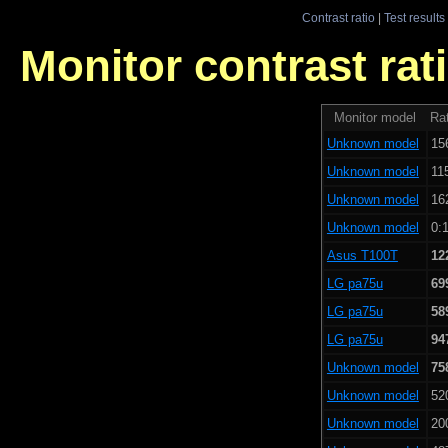
Contrast ratio
|
Test results
Monitor contrast rati
Monitor model
Rat
Unknown model
15
Unknown model
11
Unknown model
16
Unknown model
0:1
Asus T100T
12
LG pa75u
69
LG pa75u
58
LG pa75u
94
Unknown model
75
Unknown model
52
Unknown model
20