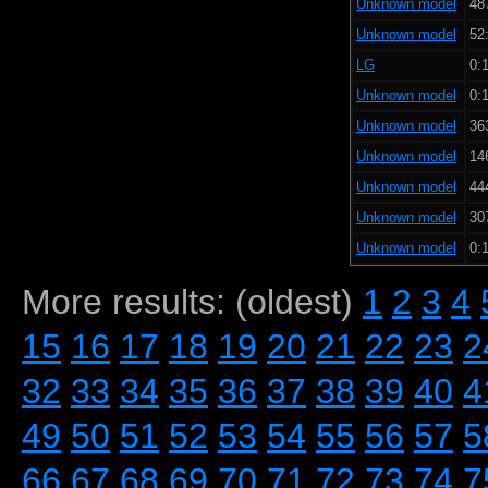
Unknown model
48
Unknown model
52:
LG
0:1
Unknown model
0:1
Unknown model
36
Unknown model
14
Unknown model
44
Unknown model
30
Unknown model
0:1
More results: (oldest)
1
2
3
4
15
16
17
18
19
20
21
22
23
2
32
33
34
35
36
37
38
39
40
4
49
50
51
52
53
54
55
56
57
5
66
67
68
69
70
71
72
73
74
7