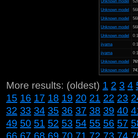
Unknown model
52
Unknown model
56
Unknown model
56
Unknown model
56
Unknown model
0:1
iiyama
0:1
iiyama
0:1
Unknown model
76
Unknown model
74
More results: (oldest)
1
2
3
4
15
16
17
18
19
20
21
22
23
2
32
33
34
35
36
37
38
39
40
4
49
50
51
52
53
54
55
56
57
5
66
67
68
69
70
71
72
73
74
7